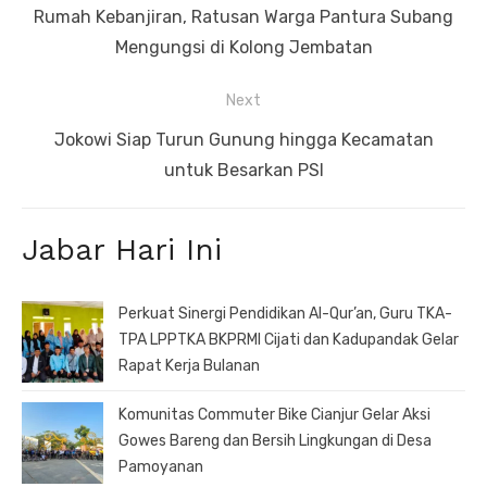
pos
Previous
Rumah Kebanjiran, Ratusan Warga Pantura Subang
post:
Mengungsi di Kolong Jembatan
Next
Next
Jokowi Siap Turun Gunung hingga Kecamatan
post:
untuk Besarkan PSI
Jabar Hari Ini
Perkuat Sinergi Pendidikan Al-Qur’an, Guru TKA-
TPA LPPTKA BKPRMI Cijati dan Kadupandak Gelar
Rapat Kerja Bulanan
Komunitas Commuter Bike Cianjur Gelar Aksi
Gowes Bareng dan Bersih Lingkungan di Desa
Pamoyanan