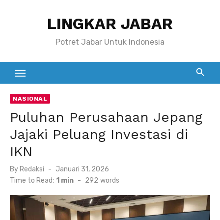
Skip
LINGKAR JABAR
to
content
Potret Jabar Untuk Indonesia
NASIONAL
Puluhan Perusahaan Jepang
Jajaki Peluang Investasi di
IKN
Posted
By
Redaksi
Januari 31, 2026
on
Time to Read:
1 min
-
292
words