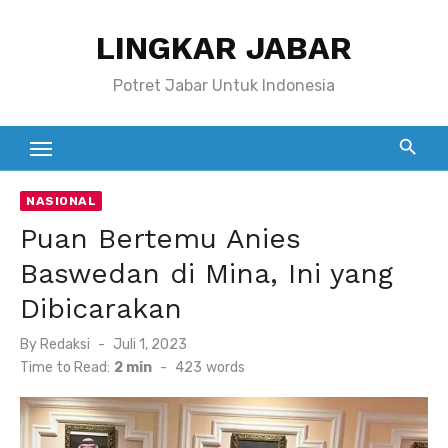
Skip
LINGKAR JABAR
to
content
Potret Jabar Untuk Indonesia
NASIONAL
Puan Bertemu Anies
Baswedan di Mina, Ini yang
Dibicarakan
Posted
By
Redaksi
Juli 1, 2023
on
Time to Read:
2 min
-
423
words