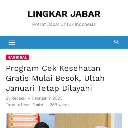
Skip
LINGKAR JABAR
to
content
Potret Jabar Untuk Indonesia
NASIONAL
Program Cek Kesehatan
Gratis Mulai Besok, Ultah
Januari Tetap Dilayani
Posted
By
Redaksi
Februari 9, 2025
on
Time to Read:
1 min
-
268
words