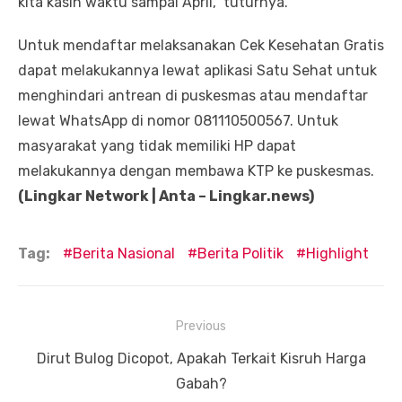
kita kasih waktu sampai April,” tuturnya.
Untuk mendaftar melaksanakan Cek Kesehatan Gratis
dapat melakukannya lewat aplikasi Satu Sehat untuk
menghindari antrean di puskesmas atau mendaftar
lewat WhatsApp di nomor 081110500567. Untuk
masyarakat yang tidak memiliki HP dapat
melakukannya dengan membawa KTP ke puskesmas.
(Lingkar Network | Anta – Lingkar.news)
Tag:
Berita Nasional
Berita Politik
Highlight
Navigasi
Previous
pos
Previous
Dirut Bulog Dicopot, Apakah Terkait Kisruh Harga
post:
Gabah?