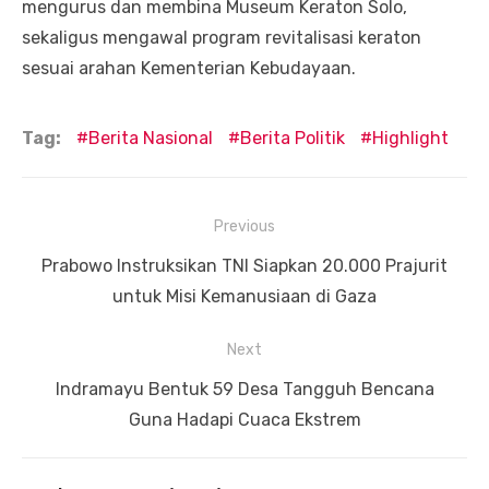
mengurus dan membina Museum Keraton Solo,
sekaligus mengawal program revitalisasi keraton
sesuai arahan Kementerian Kebudayaan.
Tag:
Berita Nasional
Berita Politik
Highlight
Navigasi
Previous
pos
Previous
Prabowo Instruksikan TNI Siapkan 20.000 Prajurit
post:
untuk Misi Kemanusiaan di Gaza
Next
Next
Indramayu Bentuk 59 Desa Tangguh Bencana
post:
Guna Hadapi Cuaca Ekstrem