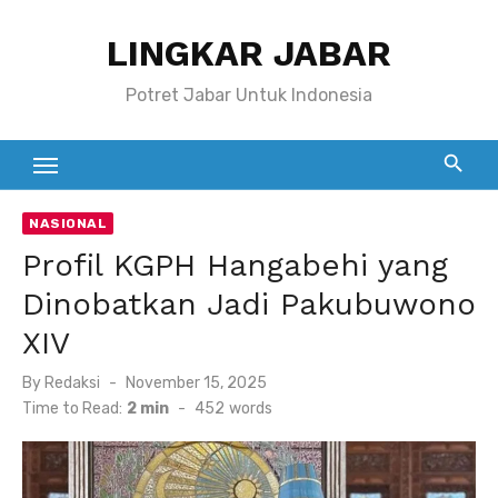
Skip
LINGKAR JABAR
to
content
Potret Jabar Untuk Indonesia
NASIONAL
Profil KGPH Hangabehi yang
Dinobatkan Jadi Pakubuwono
XIV
Posted
By
Redaksi
November 15, 2025
on
Time to Read:
2 min
-
452
words