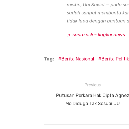
miskin, Uni Soviet — pada saa
sudah sangat membantu kami.
tidak lupa dengan bantuan da
♬ suara asli – lingkar.news
Tag:
Berita Nasional
Berita Politik
Navigasi
Previous
pos
Previous
Putusan Perkara Hak Cipta Agne
post:
Mo Diduga Tak Sesuai UU