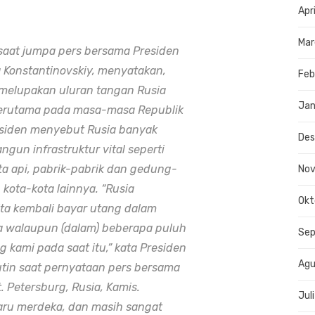
Apr
Mar
saat jumpa pers bersama Presiden
na Konstantinovskiy, menyatakan,
Feb
 melupakan uluran tangan Rusia
Jan
erutama pada masa-masa Republik
esiden menyebut Rusia banyak
De
un infrastruktur vital seperti
ta api, pabrik-pabrik dan gedung-
No
kota-kota lainnya. “Rusia
Okt
a kembali bayar utang dalam
ya walaupun (dalam) beberapa puluh
Se
 kami pada saat itu,” kata Presiden
Agu
tin saat pernyataan pers bersama
t. Petersburg, Rusia, Kamis.
Jul
aru merdeka, dan masih sangat