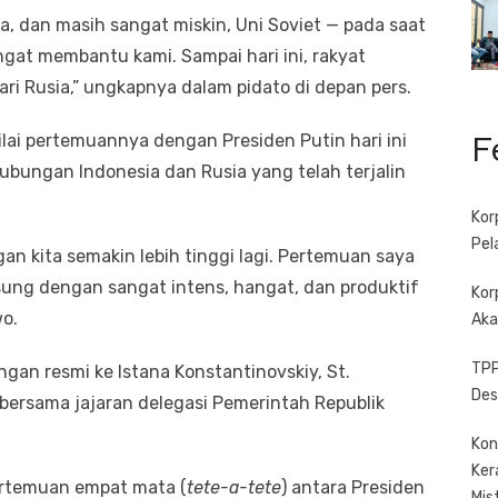
, dan masih sangat miskin, Uni Soviet — pada saat
angat membantu kami. Sampai hari ini, rakyat
ri Rusia,” ungkapnya dalam pidato di depan pers.
F
lai pertemuannya dengan Presiden Putin hari ini
ungan Indonesia dan Rusia yang telah terjalin
Kor
Pel
gan kita semakin lebih tinggi lagi. Pertemuan saya
gsung dengan sangat intens, hangat, dan produktif
Kor
wo.
Aka
TPP
an resmi ke Istana Konstantinovskiy, St.
Des
 bersama jajaran delegasi Pemerintah Republik
Kon
Ker
ertemuan empat mata (
tete-a-tete
) antara Presiden
Mis