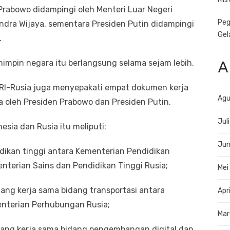
Prabowo didampingi oleh Menteri Luar Negeri
Peg
Indra Wijaya, sementara Presiden Putin didampingi
Gel
.
A
mpin negara itu berlangsung selama sejam lebih.
RI-Rusia juga menyepakati empat dokumen kerja
Agu
 oleh Presiden Prabowo dan Presiden Putin.
Jul
sia dan Rusia itu meliputi:
Jun
idikan tinggi antara Kementerian Pendidikan
enterian Sains dan Pendidikan Tinggi Rusia;
Mei
ang kerja sama bidang transportasi antara
Apr
nterian Perhubungan Rusia;
Mar
tang kerja sama bidang pengembangan digital dan