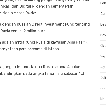
Feb
ikasi dan Digital RI dengan Kementerian
n Media Massa Rusia;
Jan
a dengan Russian Direct Investment Fund tentang
De
usia senilai 2 miliar euro.
No
adalah mitra kunci Rusia di kawasan Asia Pasifik,”
Okt
ernyataan pers bersama di Istana
Se
agangan Indonesia dan Rusia selama 4 bulan
Agu
 dibandingkan pada angka tahun lalu sebesar 4,3
Jul
Jun
Mei