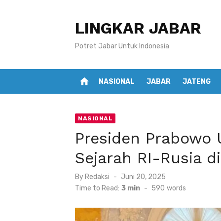
Skip
to
LINGKAR JABAR
content
Potret Jabar Untuk Indonesia
home
NASIONAL
JABAR
JATENG
NASIONAL
Presiden Prabowo 
Sejarah RI-Rusia d
Posted
By
Redaksi
Juni 20, 2025
on
Time to Read:
3 min
-
590
words