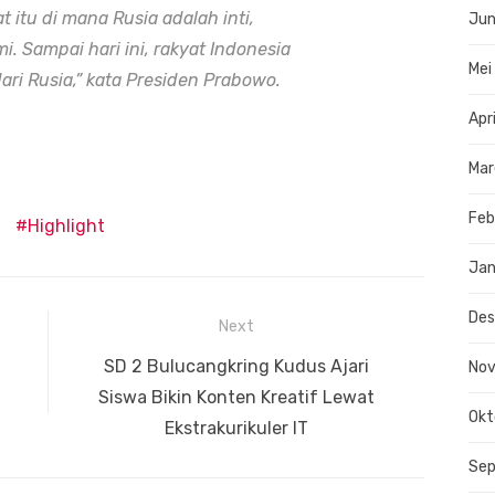
t itu di mana Rusia adalah inti,
Jun
 Sampai hari ini, rakyat Indonesia
Mei
ri Rusia,” kata Presiden Prabowo.
Apr
Mar
Feb
Highlight
Jan
De
Next
Next
z
SD 2 Bulucangkring Kudus Ajari
No
post:
Siswa Bikin Konten Kreatif Lewat
Okt
Ekstrakurikuler IT
Se