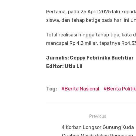
Pertama, pada 25 April 2025 lalu kepad
siswa, dan tahap ketiga pada hari ini u
Total realisasi hingga tahap tiga, kata
mencapai Rp 4,3 miliar, tepatnya Rp4.3
Jurnalis: Ceppy Febrinika Bachtiar
Editor: Utia Lil
Tag:
Berita Nasional
Berita Politik
Navigasi
Previous
pos
Previous
4 Korban Longsor Gunung Kuda
post:
Cirebon Masih dalam Pencarian