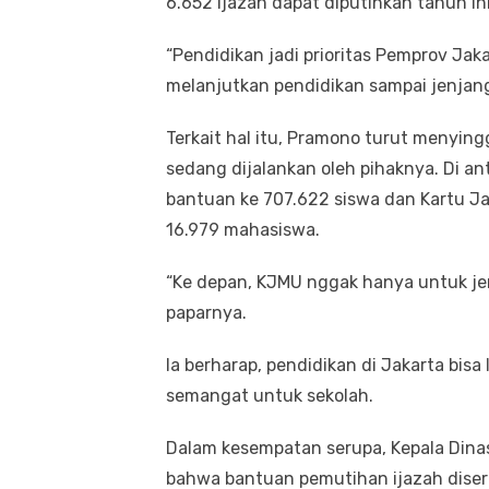
6.652 ijazah dapat diputihkan tahun ini
“Pendidikan jadi prioritas Pemprov Jak
melanjutkan pendidikan sampai jenjang 
Terkait hal itu, Pramono turut menyin
sedang dijalankan oleh pihaknya. Di an
bantuan ke 707.622 siswa dan Kartu J
16.979 mahasiswa.
“Ke depan, KJMU nggak hanya untuk jenj
paparnya.
Ia berharap, pendidikan di Jakarta bisa
semangat untuk sekolah.
Dalam kesempatan serupa, Kepala Din
bahwa bantuan pemutihan ijazah diser