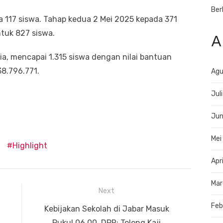
Ber
a 117 siswa. Tahap kedua 2 Mei 2025 kepada 371
ntuk 827 siswa.
A
 dia, mencapai 1.315 siswa dengan nilai bantuan
38.796.771.
Agu
Jul
Jun
Mei
Highlight
Apr
Mar
Next
Feb
Next
Kebijakan Sekolah di Jabar Masuk
post:
Pukul 06.00, DPR: Tolong Kaji