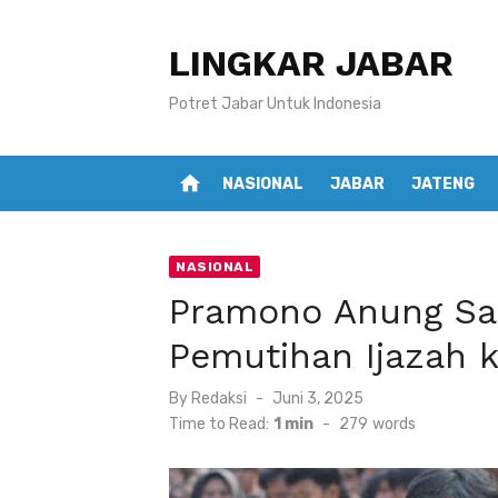
Skip
to
LINGKAR JABAR
content
Potret Jabar Untuk Indonesia
home
NASIONAL
JABAR
JATENG
NASIONAL
Pramono Anung Sa
Pemutihan Ijazah k
Posted
By
Redaksi
Juni 3, 2025
on
Time to Read:
1 min
-
279
words