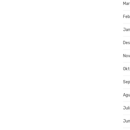
Mar
Feb
Jan
De
No
Okt
Se
Agu
Jul
Jun