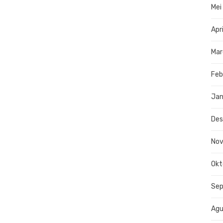
Mei
Apr
Mar
Feb
Jan
De
No
Okt
Se
Agu