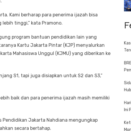
.
arta. Kami berharap para penerima ijazah bisa
F
lebih tinggi,” kata Pramono.
ggung program bantuan pendidikan lain yang
Kas
taranya Kartu Jakarta Pintar (KJP) menyalurkan
Ter
akarta Mahasiswa Unggul (KJMU) yang diberikan ke
BRE
Pem
ang S1, tapi juga disiapkan untuk S2 dan S3,”
Sid
Hub
 lebih baik dan para penerima ijazah masih memiliki
Har
Ini
as Pendidikan Jakarta Nahdiana mengungkap
Ket
ahkan secara bertahap.
Mo