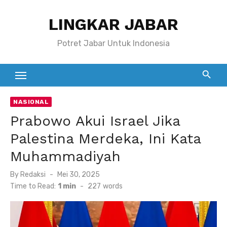
Skip
LINGKAR JABAR
to
content
Potret Jabar Untuk Indonesia
NASIONAL
Prabowo Akui Israel Jika
Palestina Merdeka, Ini Kata
Muhammadiyah
Posted
By
Redaksi
Mei 30, 2025
on
Time to Read:
1 min
-
227
words