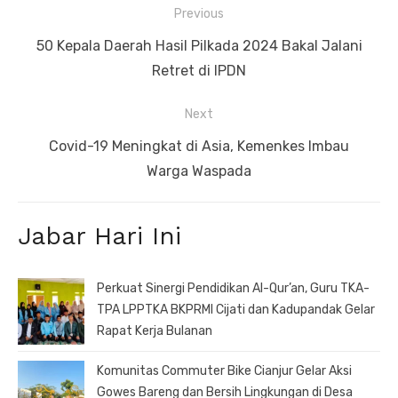
Navigasi
Previous
pos
Previous
50 Kepala Daerah Hasil Pilkada 2024 Bakal Jalani
post:
Retret di IPDN
Next
Next
Covid-19 Meningkat di Asia, Kemenkes Imbau
post:
Warga Waspada
Jabar Hari Ini
Perkuat Sinergi Pendidikan Al-Qur’an, Guru TKA-
TPA LPPTKA BKPRMI Cijati dan Kadupandak Gelar
Rapat Kerja Bulanan
Komunitas Commuter Bike Cianjur Gelar Aksi
Gowes Bareng dan Bersih Lingkungan di Desa