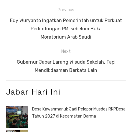
Navigasi
Previous
pos
Previous
Edy Wuryanto Ingatkan Pemerintah untuk Perkuat
post:
Perlindungan PMI sebelum Buka
Moratorium Arab Saudi
Next
Next
Gubernur Jabar Larang Wisuda Sekolah, Tapi
post:
Mendikdasmen Berkata Lain
Jabar Hari Ini
Desa Kawahmanuk Jadi Pelopor Musdes RKPDesa
Tahun 2027 di Kecamatan Darma