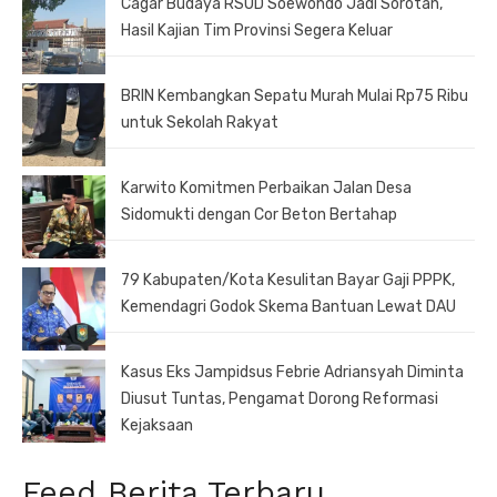
Cagar Budaya RSUD Soewondo Jadi Sorotan,
Hasil Kajian Tim Provinsi Segera Keluar
BRIN Kembangkan Sepatu Murah Mulai Rp75 Ribu
untuk Sekolah Rakyat
Karwito Komitmen Perbaikan Jalan Desa
Sidomukti dengan Cor Beton Bertahap
79 Kabupaten/Kota Kesulitan Bayar Gaji PPPK,
Kemendagri Godok Skema Bantuan Lewat DAU
Kasus Eks Jampidsus Febrie Adriansyah Diminta
Diusut Tuntas, Pengamat Dorong Reformasi
Kejaksaan
Feed Berita Terbaru