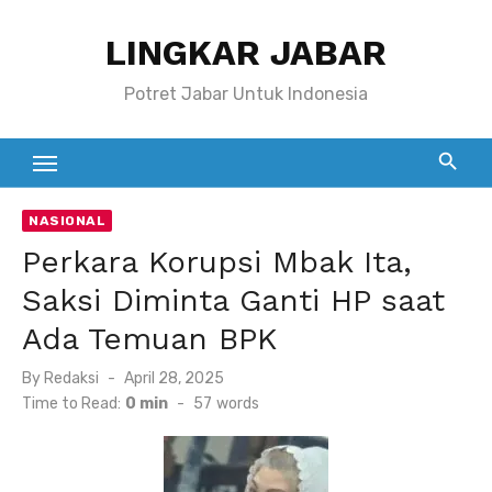
Skip
LINGKAR JABAR
to
content
Potret Jabar Untuk Indonesia
NASIONAL
Perkara Korupsi Mbak Ita,
Saksi Diminta Ganti HP saat
Ada Temuan BPK
Posted
By
Redaksi
April 28, 2025
on
Time to Read:
0 min
-
57
words