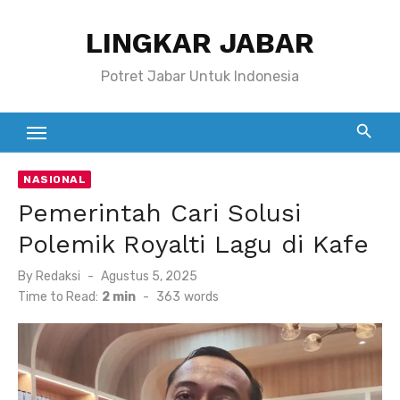
Skip
LINGKAR JABAR
to
content
Potret Jabar Untuk Indonesia
NASIONAL
Pemerintah Cari Solusi
Polemik Royalti Lagu di Kafe
Posted
By
Redaksi
Agustus 5, 2025
on
Time to Read:
2 min
-
363
words