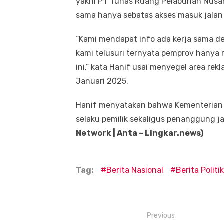
yakni PT Tunas Ruang Pelabuhan Nusan
sama hanya sebatas akses masuk jalan d
“Kami mendapat info ada kerja sama d
kami telusuri ternyata pemprov hanya
ini,” kata Hanif usai menyegel area rek
Januari 2025.
Hanif menyatakan bahwa Kementerian
selaku pemilik sekaligus penanggung j
Network | Anta – Lingkar.news)
Tag:
Berita Nasional
Berita Politik
Navigasi
Previous