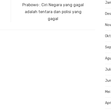
Jan
Next
Prabowo : Ciri Negara yang gagal
post:
adalah tentara dan polisi yang
De
gagal
No
Okt
Se
Agu
Jul
Jun
Mei
Apr