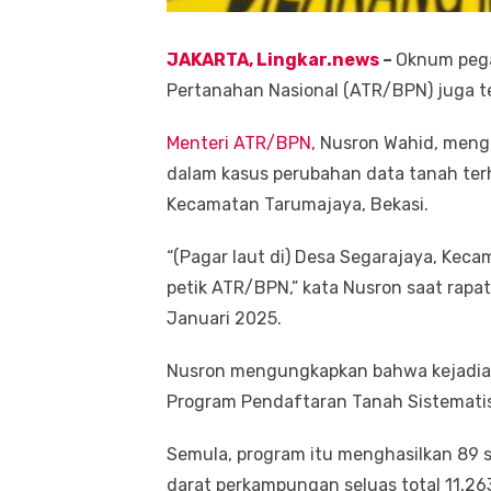
JAKARTA, Lingkar.news
–
Oknum pega
Pertanahan Nasional (ATR/BPN) juga te
Menteri ATR/BPN,
Nusron Wahid, meng
dalam kasus perubahan data tanah ter
Kecamatan Tarumajaya, Bekasi.
“(Pagar laut di) Desa Segarajaya, Kec
petik ATR/BPN,” kata Nusron saat rapat 
Januari 2025.
Nusron mengungkapkan bahwa kejadian 
Program Pendaftaran Tanah Sistematis
Semula, program itu menghasilkan 89 se
darat perkampungan seluas total 11,26