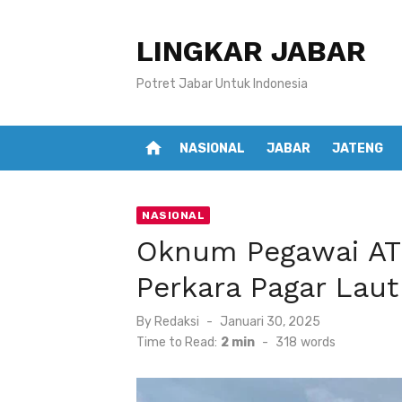
Skip
to
LINGKAR JABAR
content
Potret Jabar Untuk Indonesia
home
NASIONAL
JABAR
JATENG
NASIONAL
Oknum Pegawai ATR
Perkara Pagar Laut
Posted
By
Redaksi
Januari 30, 2025
on
Time to Read:
2 min
-
318
words