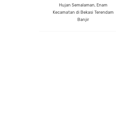
pos
Previous
Hujan Semalaman, Enam
post:
Kecamatan di Bekasi Terendam
Banjir