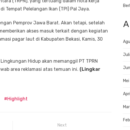
tara (TRPN), yang tertuang dalam nota kerja
Ber
i Tempat Pelelangan Ikan (TPI) Pal Jaya.
A
engan Pemprov Jawa Barat. Akan tetapi, setelah
 memberikan akses masuk terkait dengan kegiatan
lamasi pagar laut di Kabupaten Bekasi, Kamis, 30
Agu
Jul
 Lingkungan Hidup akan memanggil PT TPRN
Jun
awab area reklamasi atas temuan ini.
(Lingkar
Mei
Apr
Highlight
Mar
Feb
Next