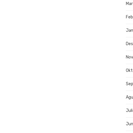
Mar
Feb
Jan
De
No
Okt
Se
Agu
Jul
Jun