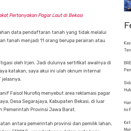
akat Pertanyakan Pagar Laut di Bekasi
F
ahan data pendaftaran tanah yang tidak melalui
an tanah menjadi 11 orang berupa perairan atau
Kas
Ter
tigasi oleh Irjen. Jadi dulunya sertifikat awalnya di
BRE
Pem
saya katakan, saya akui ini ulah oknum internal
 jelasnya.
Sid
Hub
Hanif Faisol Nurofiq menyebut area reklamasi pagar
 Jaya, Desa Segarajaya, Kabupaten Bekasi, di luar
Har
n Pemerintah Provinsi Jawa Barat.
Ini
Ket
an antara pemerintah provinsi dan pemilik lahan,
Mo