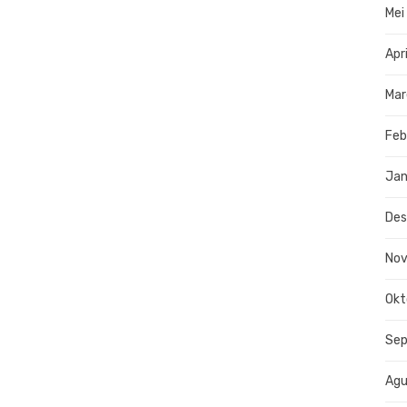
Mei
Apr
Mar
Feb
Jan
De
No
Okt
Se
Agu