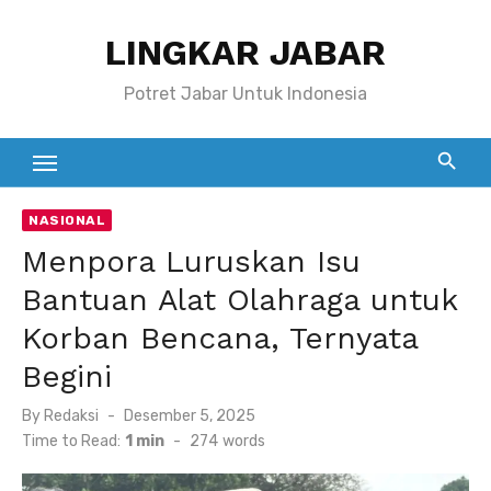
Skip
LINGKAR JABAR
to
content
Potret Jabar Untuk Indonesia
NASIONAL
Menpora Luruskan Isu
Bantuan Alat Olahraga untuk
Korban Bencana, Ternyata
Begini
Posted
By
Redaksi
Desember 5, 2025
on
Time to Read:
1 min
-
274
words