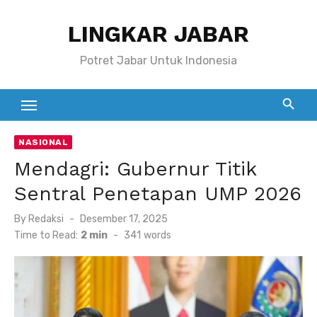
Skip
LINGKAR JABAR
to
content
Potret Jabar Untuk Indonesia
NASIONAL
Mendagri: Gubernur Titik
Sentral Penetapan UMP 2026
Posted
By
Redaksi
Desember 17, 2025
on
Time to Read:
2 min
-
341
words