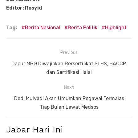
Editor: Rosyid
Tag:
Berita Nasional
Berita Politik
Highlight
Navigasi
Previous
pos
Previous
Dapur MBG Diwajibkan Bersertifikat SLHS, HACCP,
post:
dan Sertifikasi Halal
Next
Next
Dedi Mulyadi Akan Umumkan Pegawai Termalas
post:
Tiap Bulan Lewat Medsos
Jabar Hari Ini