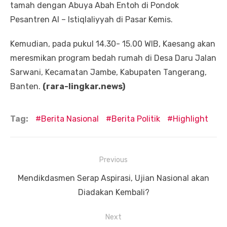
tamah dengan Abuya Abah Entoh di Pondok
Pesantren Al – Istiqlaliyyah di Pasar Kemis.
Kemudian, pada pukul 14.30- 15.00 WIB, Kaesang akan
meresmikan program bedah rumah di Desa Daru Jalan
Sarwani, Kecamatan Jambe, Kabupaten Tangerang,
Banten.
(rara-lingkar.news)
Tag:
Berita Nasional
Berita Politik
Highlight
Navigasi
Previous
pos
Previous
Mendikdasmen Serap Aspirasi, Ujian Nasional akan
post:
Diadakan Kembali?
Next