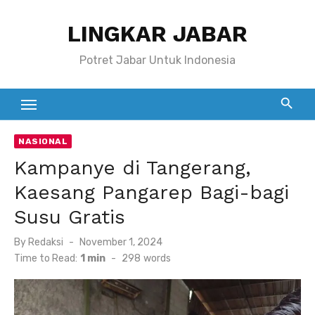
Skip
LINGKAR JABAR
to
content
Potret Jabar Untuk Indonesia
NASIONAL
Kampanye di Tangerang,
Kaesang Pangarep Bagi-bagi
Susu Gratis
Posted
By
Redaksi
November 1, 2024
on
Time to Read:
1 min
-
298
words