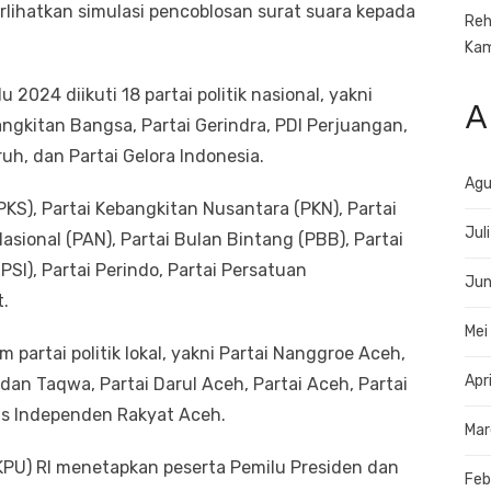
lihatkan simulasi pencoblosan surat suara kepada
Reh
Ka
024 diikuti 18 partai politik nasional, yakni
A
ngkitan Bangsa, Partai Gerindra, PDI Perjuangan,
ruh, dan Partai Gelora Indonesia.
Agu
PKS), Partai Kebangkitan Nusantara (PKN), Partai
Jul
asional (PAN), Partai Bulan Bintang (PBB), Partai
PSI), Partai Perindo, Partai Persatuan
Jun
.
Mei
m partai politik lokal, yakni Partai Nanggroe Aceh,
Apr
dan Taqwa, Partai Darul Aceh, Partai Aceh, Partai
tas Independen Rakyat Aceh.
Mar
PU) RI menetapkan peserta Pemilu Presiden dan
Feb