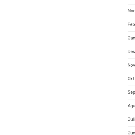
Mar
Feb
Jan
De
No
Okt
Se
Agu
Jul
Jun