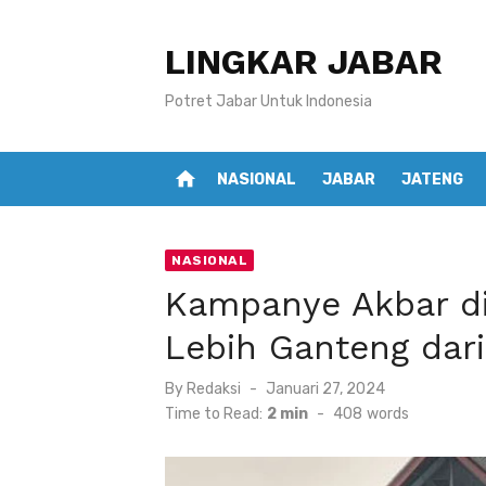
Skip
to
LINGKAR JABAR
content
Potret Jabar Untuk Indonesia
home
NASIONAL
JABAR
JATENG
NASIONAL
Kampanye Akbar di
Lebih Ganteng dar
Posted
By
Redaksi
Januari 27, 2024
on
Time to Read:
2 min
-
408
words