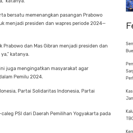
,” katanya.
rta bersatu memenangkan pasangan Prabowo
F
uk menjadi presiden dan wapres periode 2024—
Sem
k Prabowo dan Mas Gibran menjadi presiden dan
Bue
ya,” katanya.
Pem
 ini juga mengingatkan masyarakat agar
Sar
dalam Pemilu 2024.
Per
onesia, Partai Solidaritas Indonesia, Partai
Kas
Jam
Kal
aleg PSI dari Daerah Pemilihan Yogyakarta pada
TBC
Kem