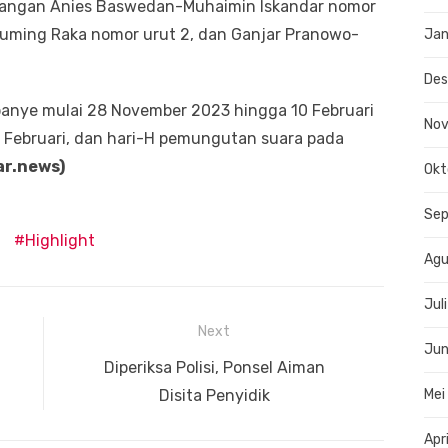
pasangan Anies Baswedan-Muhaimin Iskandar nomor
buming Raka nomor urut 2, dan Ganjar Pranowo-
Jan
De
anye mulai 28 November 2023 hingga 10 Februari
No
 Februari, dan hari-H pemungutan suara pada
ar.news)
Okt
Se
Highlight
Agu
Jul
Next
Jun
Next
Diperiksa Polisi, Ponsel Aiman
post:
Disita Penyidik
Mei
Apr