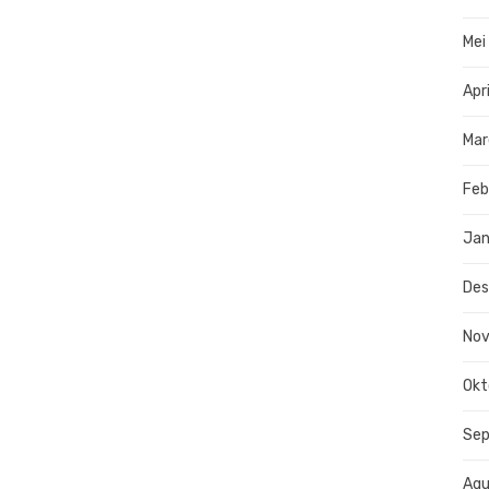
Mei
Apr
Mar
Feb
Jan
De
No
Okt
Se
Agu