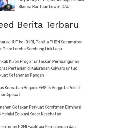
Skema Bantuan Lewat DAU
eed Berita Terbaru
arak HUT ke-81 RI, Panitia PHBN Kecamatan
r Gelar Lomba Sambung Lirik Lagu
kab Kulon Progo Tuntaskan Pembangunan
pras Pertanian di Kalurahan Kulwaru untuk
kuat Ketahanan Pangan
us Kematian Brigadir EWS, 5 Anggota Polri di
bi Dipecat
urahan Gotakan Perkuat Komitmen Eliminasi
 Melalui Edukasi Kader Kesehatan
enterian P2MI Fasilitasi Pemulangan dan