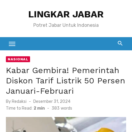
Skip
LINGKAR JABAR
to
content
Potret Jabar Untuk Indonesia
NASIONAL
Kabar Gembira! Pemerintah
Diskon Tarif Listrik 50 Persen
Januari-Februari
Posted
By
Redaksi
Desember 31, 2024
on
Time to Read:
2 min
-
383
words