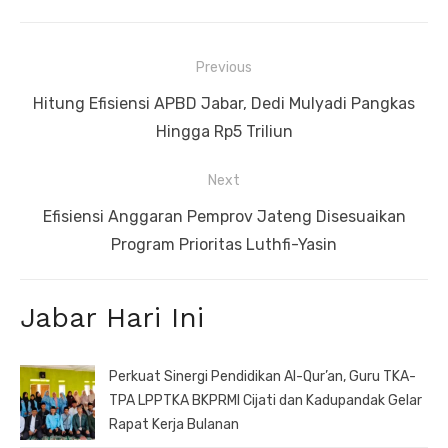
Navigasi
Previous
pos
Previous
Hitung Efisiensi APBD Jabar, Dedi Mulyadi Pangkas
post:
Hingga Rp5 Triliun
Next
Next
Efisiensi Anggaran Pemprov Jateng Disesuaikan
post:
Program Prioritas Luthfi-Yasin
Jabar Hari Ini
Perkuat Sinergi Pendidikan Al-Qur’an, Guru TKA-
TPA LPPTKA BKPRMI Cijati dan Kadupandak Gelar
Rapat Kerja Bulanan