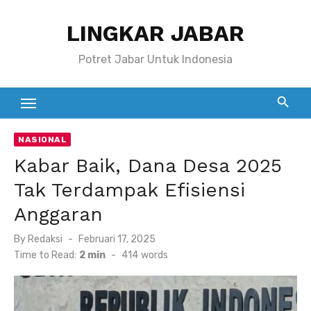
Skip
LINGKAR JABAR
to
content
Potret Jabar Untuk Indonesia
NASIONAL
Kabar Baik, Dana Desa 2025
Tak Terdampak Efisiensi
Anggaran
Posted
By
Redaksi
Februari 17, 2025
on
Time to Read:
2 min
-
414
words