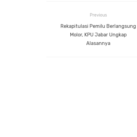
Navigasi
Previous
pos
Previous
Rekapitulasi Pemilu Berlangsung
post:
Molor, KPU Jabar Ungkap
Alasannya