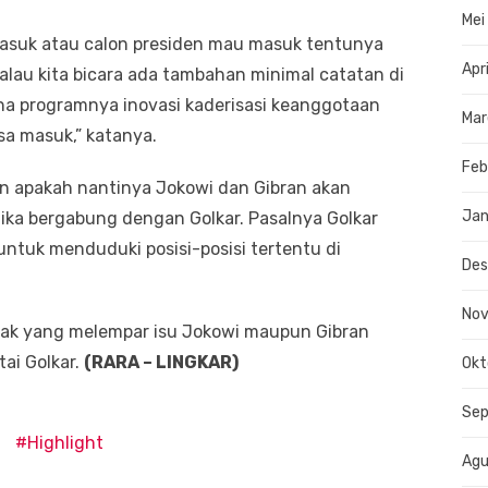
Mei
asuk atau calon presiden mau masuk tentunya
Apr
alau kita bicara ada tambahan minimal catatan di
rena programnya inovasi kaderisasi keanggotaan
Mar
isa masuk,” katanya.
Feb
n apakah nantinya Jokowi dan Gibran akan
Jan
ika bergabung dengan Golkar. Pasalnya Golkar
 untuk menduduki posisi-posisi tertentu di
De
No
hak yang melempar isu Jokowi maupun Gibran
ai Golkar.
(RARA – LINGKAR)
Okt
Se
Highlight
Agu