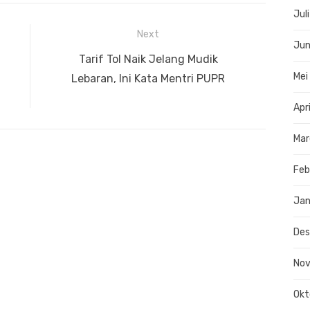
Jul
Next
Jun
Next
Tarif Tol Naik Jelang Mudik
Mei
post:
Lebaran, Ini Kata Mentri PUPR
Apr
Mar
Feb
Jan
De
No
Okt