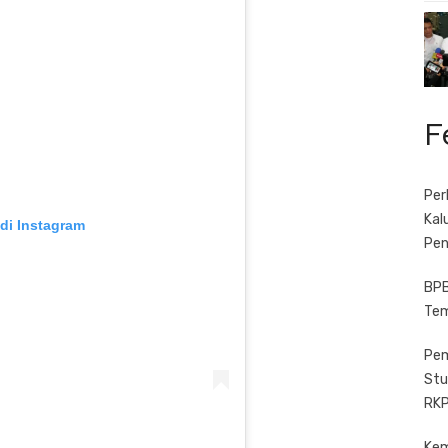
F
Per
Kal
 di Instagram
Pen
BPB
Tem
Pem
Stu
RKP
Kem