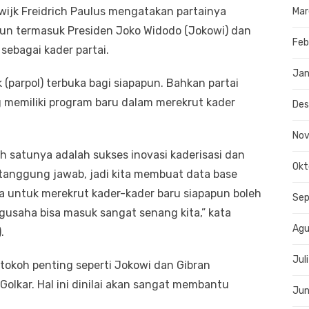
wijk Freidrich Paulus mengatakan partainya
Mar
un termasuk Presiden Joko Widodo (Jokowi) dan
Feb
ebagai kader partai.
Jan
k (parpol) terbuka bagi siapapun. Bahkan partai
 memiliki program baru dalam merekrut kader
De
No
h satunya adalah sukses inovasi kaderisasi dan
Okt
tanggung jawab, jadi kita membuat data base
ta untuk merekrut kader-kader baru siapapun boleh
Se
usaha bisa masuk sangat senang kita,” kata
Agu
.
Jul
okoh penting seperti Jokowi dan Gibran
olkar. Hal ini dinilai akan sangat membantu
Jun