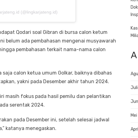
Dok
rjateng.id (@lingkarjateng.id)
Ins
Kas
apat Qodari soal Gibran di bursa calon ketum
Mil
h ini belum ada pembahasan mengenai musyawarah
gi hingga pembahasan terkait nama-nama calon
A
a saja calon ketua umum Golkar, baiknya dibahas
Agu
tapkan, yakni pada Desember akhir tahun 2024.
Jul
iri masih fokus pada hasil pemilu dan pelantikan
Jun
kada serentak 2024.
Mei
akan pada Desember ini, setelah selesai jadwal
da,” katanya menegaskan.
Apr