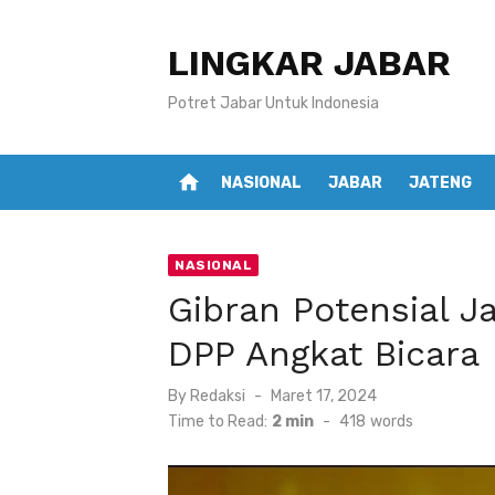
Skip
to
LINGKAR JABAR
content
Potret Jabar Untuk Indonesia
home
NASIONAL
JABAR
JATENG
NASIONAL
Gibran Potensial J
DPP Angkat Bicara
Posted
By
Redaksi
Maret 17, 2024
on
Time to Read:
2 min
-
418
words