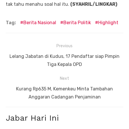
tak tahu menahu soal hal itu.
(SYAHRIL/LINGKAR)
Tag:
Berita Nasional
Berita Politik
Highlight
Navigasi
Previous
pos
Previous
Lelang Jabatan di Kudus, 17 Pendaftar siap Pimpin
post:
Tiga Kepala OPD
Next
Next
Kurang Rp635 M, Kemenkeu Minta Tambahan
post:
Anggaran Cadangan Penjaminan
Jabar Hari Ini