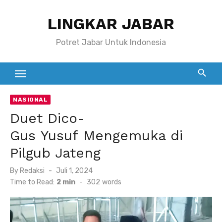
Skip
LINGKAR JABAR
to
content
Potret Jabar Untuk Indonesia
NASIONAL
Duet Dico-
Gus Yusuf Mengemuka di
Pilgub Jateng
Posted
By
Redaksi
Juli 1, 2024
on
Time to Read:
2 min
-
302
words