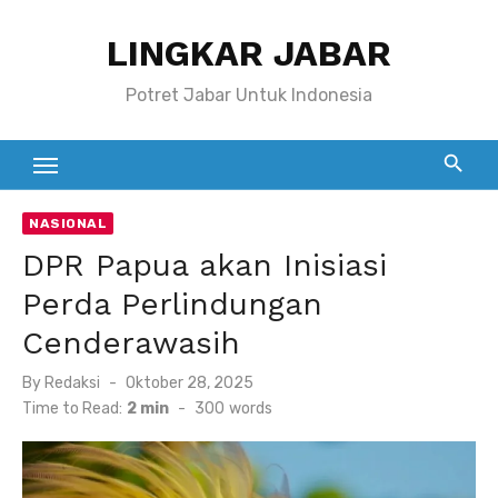
Skip
LINGKAR JABAR
to
content
Potret Jabar Untuk Indonesia
NASIONAL
DPR Papua akan Inisiasi
Perda Perlindungan
Cenderawasih
Posted
By
Redaksi
Oktober 28, 2025
on
Time to Read:
2 min
-
300
words