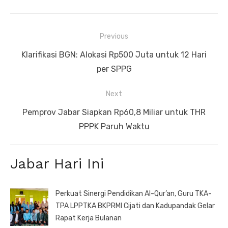
Navigasi
Previous
pos
Previous
Klarifikasi BGN: Alokasi Rp500 Juta untuk 12 Hari
post:
per SPPG
Next
Next
Pemprov Jabar Siapkan Rp60,8 Miliar untuk THR
post:
PPPK Paruh Waktu
Jabar Hari Ini
Perkuat Sinergi Pendidikan Al-Qur’an, Guru TKA-
TPA LPPTKA BKPRMI Cijati dan Kadupandak Gelar
Rapat Kerja Bulanan