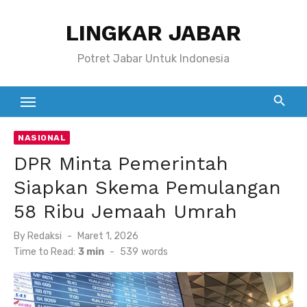
Skip
LINGKAR JABAR
to
content
Potret Jabar Untuk Indonesia
NASIONAL
DPR Minta Pemerintah
Siapkan Skema Pemulangan
58 Ribu Jemaah Umrah
Posted
By
Redaksi
Maret 1, 2026
on
Time to Read:
3 min
-
539
words