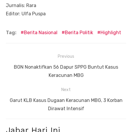
Jurnalis: Rara
Editor: Ulfa Puspa
Tag:
Berita Nasional
Berita Politik
Highlight
Navigasi
Previous
pos
Previous
BGN Nonaktifkan 56 Dapur SPPG Buntut Kasus
post:
Keracunan MBG
Next
Next
Garut KLB Kasus Dugaan Keracunan MBG, 3 Korban
post:
Dirawat Intensif
Jabar Hari Ini