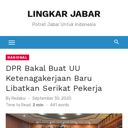
Skip
LINGKAR JABAR
to
content
Potret Jabar Untuk Indonesia
NASIONAL
DPR Bakal Buat UU
Ketenagakerjaan Baru
Libatkan Serikat Pekerja
Posted
By
Redaksi
September 30, 2025
on
Time to Read:
2 min
-
441
words