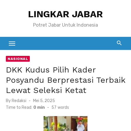
Skip
LINGKAR JABAR
to
content
Potret Jabar Untuk Indonesia
NASIONAL
DKK Kudus Pilih Kader
Posyandu Berprestasi Terbaik
Lewat Seleksi Ketat
Posted
By
Redaksi
Mei 5, 2025
on
Time to Read:
0 min
-
57
words