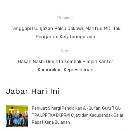
Navigasi
Previous
pos
Previous
Tanggapi Isu Ijazah Palsu Jokowi, Mahfud MD: Tak
post:
Pengaruhi Ketatanegaraan
Next
Next
Hasan Nasbi Diminta Kembali Pimpin Kantor
post:
Komunikasi Kepresidenan
Jabar Hari Ini
Perkuat Sinergi Pendidikan Al-Qur’an, Guru TKA-
TPA LPPTKA BKPRMI Cijati dan Kadupandak Gelar
Rapat Kerja Bulanan