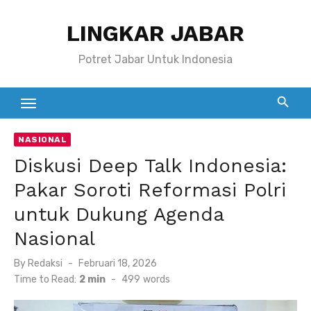
Skip
LINGKAR JABAR
to
content
Potret Jabar Untuk Indonesia
NASIONAL
Diskusi Deep Talk Indonesia:
Pakar Soroti Reformasi Polri
untuk Dukung Agenda
Nasional
Posted
By
Redaksi
Februari 18, 2026
on
Time to Read:
2 min
-
499
words