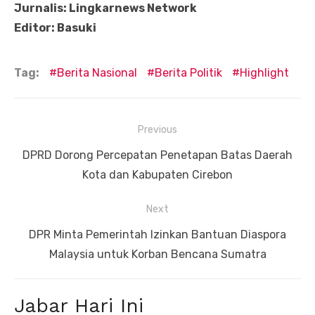
Jurnalis: Lingkarnews Network
Editor: Basuki
Tag:
Berita Nasional
Berita Politik
Highlight
Navigasi
Previous
pos
Previous
DPRD Dorong Percepatan Penetapan Batas Daerah
post:
Kota dan Kabupaten Cirebon
Next
Next
DPR Minta Pemerintah Izinkan Bantuan Diaspora
post:
Malaysia untuk Korban Bencana Sumatra
Jabar Hari Ini