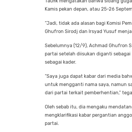
Taufik mengatakan bahwa sidang guga
Kamis pekan depan, atau 25-26 Septe
“Jadi, tidak ada alasan bagi Komisi P
Ghufron Sirodj dan Irsyad Yusuf menjad
Sebelumnya (12/9), Achmad Ghufron S
partai setelah diisukan diganti sebaga
sebagai kader.
“Saya juga dapat kabar dari media ba
untuk mengganti nama saya, namun sam
dari partai terkait pemberhentian,” teg
Oleh sebab itu, dia mengaku mendatang
mengklarifikasi kabar pergantian ang
partai.