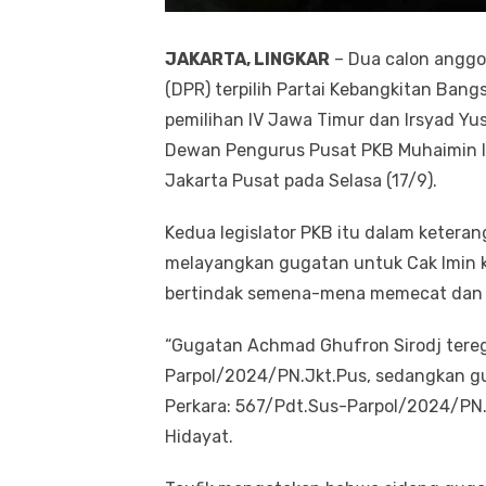
JAKARTA, LINGKAR
– Dua calon anggot
(DPR) terpilih Partai Kebangkitan Bang
pemilihan IV Jawa Timur dan Irsyad Y
Dewan Pengurus Pusat PKB Muhaimin Is
Jakarta Pusat pada Selasa (17/9).
Kedua legislator PKB itu dalam ketera
melayangkan gugatan untuk Cak Imin 
bertindak semena-mena memecat dan m
“Gugatan Achmad Ghufron Sirodj tere
Parpol/2024/PN.Jkt.Pus, sedangkan gu
Perkara: 567/Pdt.Sus-Parpol/2024/PN.
Hidayat.