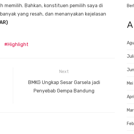
h memilih. Bahkan, konstituen pemilih saya di
Ber
 banyak yang resah, dan menanyakan kejelasan
A
AR)
Agu
Highlight
Jul
Jun
Next
Next
BMKG Ungkap Sesar Garsela jadi
Mei
post:
Penyebab Gempa Bandung
Apr
Mar
Feb