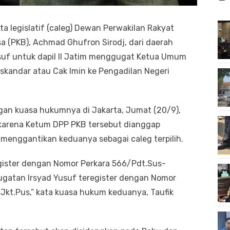
a legislatif (caleg) Dewan Perwakilan Rakyat
sa (PKB), Achmad Ghufron Sirodj, dari daerah
usuf untuk dapil II Jatim menggugat Ketua Umum
kandar atau Cak Imin ke Pengadilan Negeri
ngan kuasa hukumnya di Jakarta, Jumat (20/9),
karena Ketum DPP PKB tersebut dianggap
enggantikan keduanya sebagai caleg terpilih.
gister dengan Nomor Perkara 566/Pdt.Sus-
gatan Irsyad Yusuf teregister dengan Nomor
Jkt.Pus,” kata kuasa hukum keduanya, Taufik