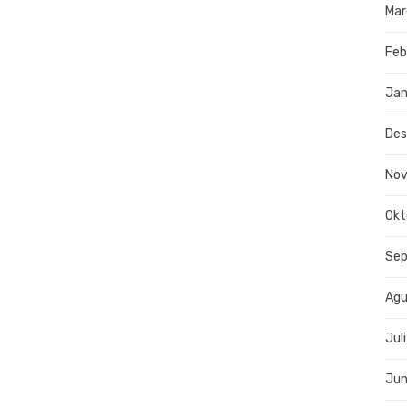
Mar
Feb
Jan
De
No
Okt
Se
Agu
Jul
Jun