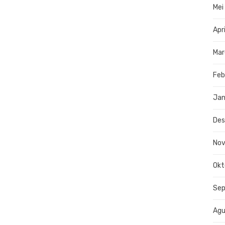
Mei
Apr
Mar
Feb
Jan
De
No
Okt
Se
Agu