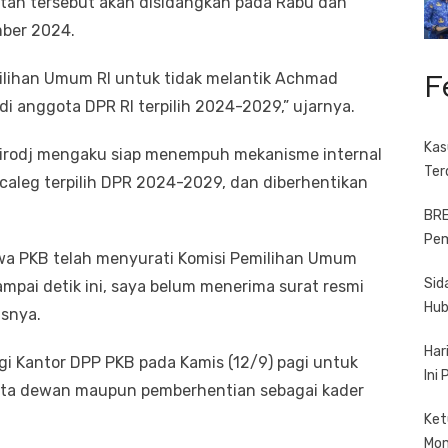
tan tersebut akan disidangkan pada Rabu dan
mber 2024.
F
emilihan Umum RI untuk tidak melantik Achmad
i anggota DPR RI terpilih 2024-2029,” ujarnya.
Kas
irodj mengaku siap menempuh mekanisme internal
Ter
i caleg terpilih DPR 2024-2029, dan diberhentikan
BRE
Pem
hwa PKB telah menyurati Komisi Pemilihan Umum
Sid
pai detik ini, saya belum menerima surat resmi
Hub
asnya.
Har
i Kantor DPP PKB pada Kamis (12/9) pagi untuk
Ini
gota dewan maupun pemberhentian sebagai kader
Ket
Mo