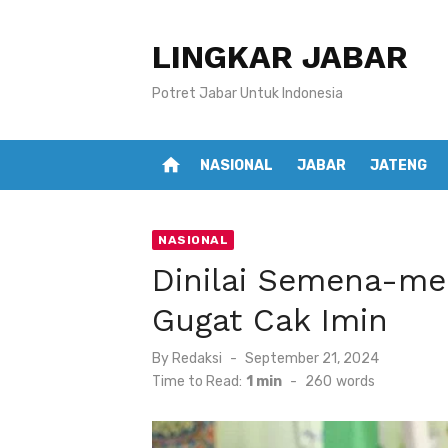
Skip
to
LINGKAR JABAR
content
Potret Jabar Untuk Indonesia
home
NASIONAL
JABAR
JATENG
NASIONAL
Dinilai Semena-men
Gugat Cak Imin
Posted
By
Redaksi
September 21, 2024
on
Time to Read:
1 min
-
260
words