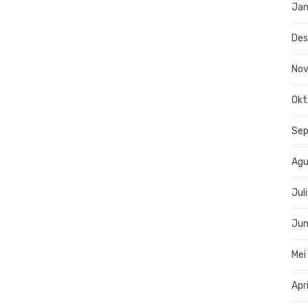
Jan
De
No
Okt
Se
Agu
Jul
Jun
Mei
Apr