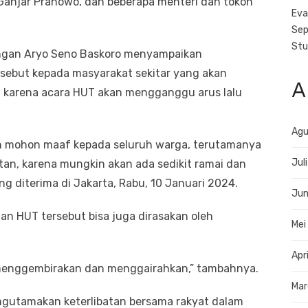
Ganjar Pranowo, dan beberapa menteri dan tokoh
Eva
Sep
Stu
angan Aryo Seno Baskoro menyampaikan
sebut kepada masyarakat sekitar yang akan
A
, karena acara HUT akan mengganggu arus lalu
Agu
an mohon maaf kepada seluruh warga, terutamanya
Jul
tan, karena mungkin akan ada sedikit ramai dan
g diterima di Jakarta, Rabu, 10 Januari 2024.
Jun
n HUT tersebut bisa juga dirasakan oleh
Mei
Apr
menggembirakan dan menggairahkan,” tambahnya.
Mar
gutamakan keterlibatan bersama rakyat dalam