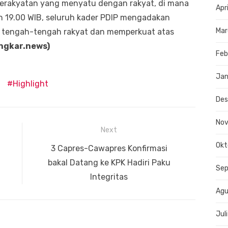
kerakyatan yang menyatu dengan rakyat, di mana
Apr
an 19.00 WIB, seluruh kader PDIP mengadakan
Mar
i tengah-tengah rakyat dan memperkuat atas
ingkar.news)
Feb
Jan
Highlight
De
No
Next
Okt
Next
3 Capres-Cawapres Konfirmasi
post:
bakal Datang ke KPK Hadiri Paku
Se
Integritas
Agu
Jul