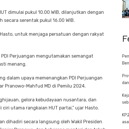
UT dimulai pukul 10.00 WIB, dilanjutkan dengan
h secara serentak pukul 16.00 WIB.
a Hasto, untuk menjaga persatuan dengan rakyat
F
-51 PDI Perjuangan mengutamakan semangat
Pem
Ben
asti menang.
Pro
ting dalam upaya memenangkan PDI Perjuangan
dan
jar Pranowo-Mahfud MD di Pemilu 2024.
Kej
ghijauan, gelora kebudayaan nusantara, dan
seb
 ciri utama rangkaian HUT partai,” ujar Hasto.
KP2
n dihadiri secara langsung oleh Wakil Presiden
asa