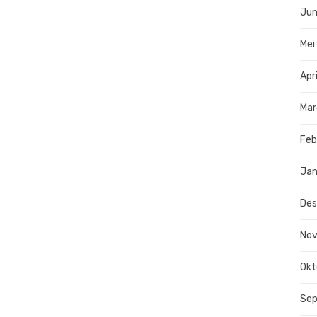
Jun
Mei
Apr
Mar
Feb
Jan
De
No
Okt
Se