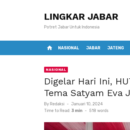
Skip
to
LINGKAR JABAR
content
Potret Jabar Untuk Indonesia
home
NASIONAL
JABAR
JATENG
NASIONAL
Digelar Hari Ini, 
Tema Satyam Eva J
Posted
By
Redaksi
Januari 10, 2024
on
Time to Read:
3 min
-
518
words