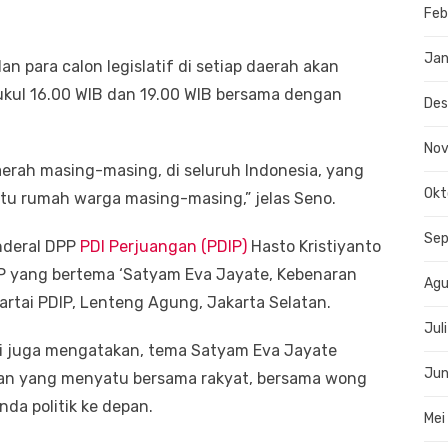
Feb
Jan
dan para calon legislatif di setiap daerah akan
ukul 16.00 WIB dan 19.00 WIB bersama dengan
De
No
aerah masing-masing, di seluruh Indonesia, yang
Okt
intu rumah warga masing-masing,” jelas Seno.
Se
nderal DPP
PDI Perjuangan (PDIP)
Hasto Kristiyanto
P yang bertema ‘Satyam Eva Jayate, Kebenaran
Agu
artai PDIP, Lenteng Agung, Jakarta Selatan.
Jul
ini juga mengatakan, tema Satyam Eva Jayate
Jun
ngan yang menyatu bersama rakyat, bersama wong
da politik ke depan.
Mei