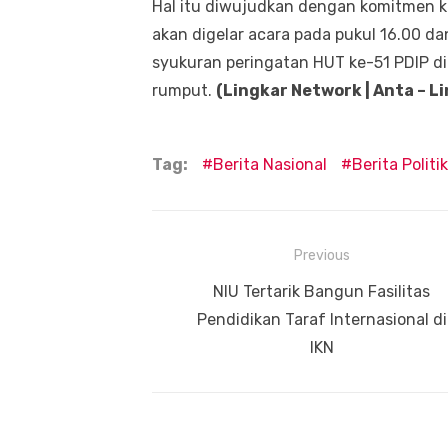
Hal itu diwujudkan dengan komitmen 
akan digelar acara pada pukul 16.00 d
syukuran peringatan HUT ke-51 PDIP d
rumput.
(Lingkar Network | Anta – L
Tag:
Berita Nasional
Berita Politik
Navigasi
Previous
pos
Previous
NIU Tertarik Bangun Fasilitas
post:
Pendidikan Taraf Internasional di
IKN