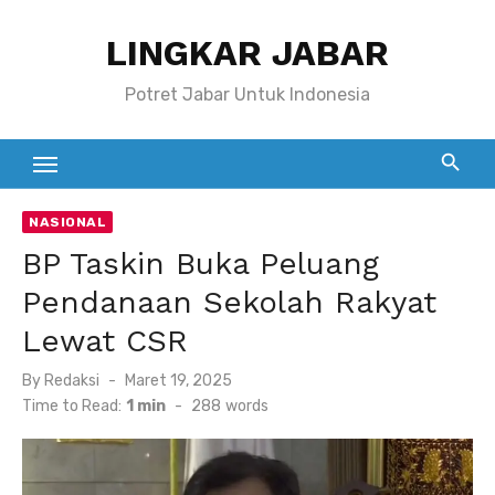
Skip
LINGKAR JABAR
to
content
Potret Jabar Untuk Indonesia
NASIONAL
BP Taskin Buka Peluang
Pendanaan Sekolah Rakyat
Lewat CSR
Posted
By
Redaksi
Maret 19, 2025
on
Time to Read:
1 min
-
288
words