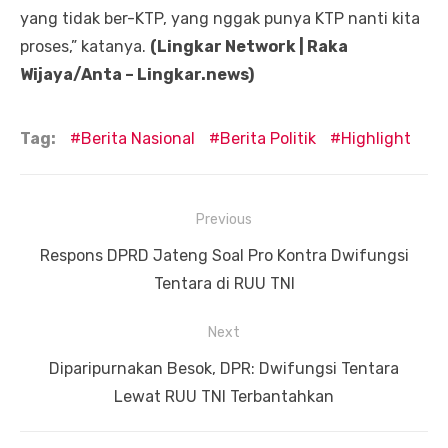
yang tidak ber-KTP, yang nggak punya KTP nanti kita
proses,” katanya.
(Lingkar Network | Raka
Wijaya/Anta – Lingkar.news)
Tag:
Berita Nasional
Berita Politik
Highlight
Navigasi
Previous
pos
Previous
Respons DPRD Jateng Soal Pro Kontra Dwifungsi
post:
Tentara di RUU TNI
Next
Next
Diparipurnakan Besok, DPR: Dwifungsi Tentara
post:
Lewat RUU TNI Terbantahkan