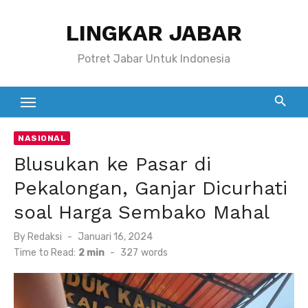
Skip
LINGKAR JABAR
to
content
Potret Jabar Untuk Indonesia
NASIONAL
Blusukan ke Pasar di
Pekalongan, Ganjar Dicurhati
soal Harga Sembako Mahal
Posted
By
Redaksi
Januari 16, 2024
on
Time to Read:
2 min
-
327
words