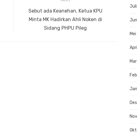
Jul
Next
Sebut ada Keanehan, Ketua KPU
post:
Minta MK Hadirkan Ahli Noken di
Jun
Sidang PHPU Pileg
Mei
Apr
Mar
Feb
Jan
De
No
Okt