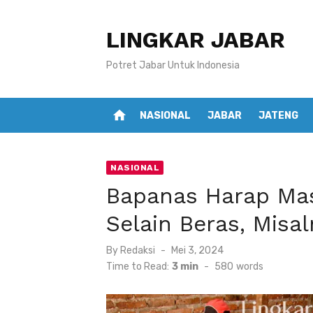
Skip
to
LINGKAR JABAR
content
Potret Jabar Untuk Indonesia
home
NASIONAL
JABAR
JATENG
NASIONAL
Bapanas Harap Ma
Selain Beras, Misa
Posted
By
Redaksi
Mei 3, 2024
on
Time to Read:
3 min
-
580
words