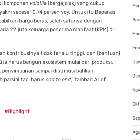
adi komponen
volatile
(bergejolak) yang cukup
Mei
 yakni sebesar 0,74 persen yoy. Untuk itu Bapanas
Apr
abilkan harga beras, salah satunya dengan
da 22 juta keluarga penerima manfaat (KPM) di
Mar
Feb
ahan kontribusinya tidak terlalu tinggi, dan (bantuan)
 Kita harus bangun ekosistem mulai dari produksi,
Jan
, penyimpanan sampai distribusi bahkan
De
h parsial tapi harus
end to end
,” tambah Arief.
No
Okt
Highlight
Se
Agu
Next