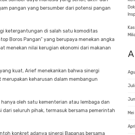
Dok
agam pangan yang bersumber dari potensi pangan
Ins
Kas
agi ketergantungan di salah satu komoditas
Mil
“Stop Boros Pangan” yang berupaya menekan angka
at menekan nilai kerugian ekonomi dari makanan
A
ang kuat, Arief menekankan bahwa sinergi
Agu
it merupakan keharusan dalam membangun
Jul
Jun
a hanya oleh satu kementerian atau lembaga dan
si dari seluruh pihak, termasuk bersama pemerintah
Mei
Apr
ontoh konkret adanya sinergi Bapanas bersama