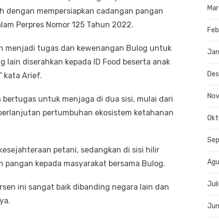
Mar
lah dengan mempersiapkan cadangan pangan
alam Perpres Nomor 125 Tahun 2022.
Feb
lah menjadi tugas dan kewenangan Bulog untuk
Jan
g lain diserahkan kepada ID Food beserta anak
De
kata Arief.
No
bertugas untuk menjaga di dua sisi, mulai dari
keberlanjutan pertumbuhan ekosistem ketahanan
Okt
Se
ejahteraan petani, sedangkan di sisi hilir
Agu
an pangan kepada masyarakat bersama Bulog.
Jul
ersen ini sangat baik dibanding negara lain dan
ya.
Jun