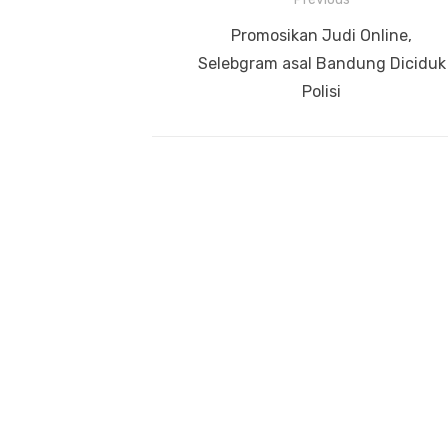
Navigasi
pos
Previous
Promosikan Judi Online,
post:
Selebgram asal Bandung Diciduk
Polisi