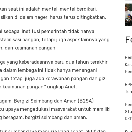
an saat ini adalah mental-mental berdikari,
ilkan di dalam negeri harus terus ditingkatkan.
sebagai institusi pemerintah tidak hanya
F
tabilisasi pangan, tetapi juga aspek lainnya yang
an, dan keamanan pangan.
Per
ga yang keberadaannya baru dua tahun terakhir
Kal
ana dalam lembaga ini tidak hanya menangani
Pen
angan tetapi juga ada kerawanan pangan dan gizi
BPB
 keamanan pangan,” ungkap Arief.
Tem
agam, Bergizi Seimbang dan Aman (B2SA)
Pem
tu upaya mengedukasi masyarakat untuk memiliki
Stu
beragam, bergizi seimbang dan aman.
RKP
uk sumber daya manusia yang sehat, aktif dan
Kem