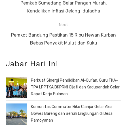
pos
Previous
Pemkab Sumedang Gelar Pangan Murah,
post:
Kendalikan Inflasi Jelang Iduladha
Next
Next
Pemkot Bandung Pastikan 15 Ribu Hewan Kurban
post:
Bebas Penyakit Mulut dan Kuku
Jabar Hari Ini
Perkuat Sinergi Pendidikan Al-Qur’an, Guru TKA-
TPA LPPTKA BKPRMI Cijati dan Kadupandak Gelar
Rapat Kerja Bulanan
Komunitas Commuter Bike Cianjur Gelar Aksi
Gowes Bareng dan Bersih Lingkungan di Desa
Pamoyanan