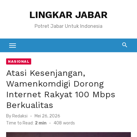
Skip
LINGKAR JABAR
to
content
Potret Jabar Untuk Indonesia
NASIONAL
Atasi Kesenjangan,
Wamenkomdigi Dorong
Internet Rakyat 100 Mbps
Berkualitas
Posted
By
Redaksi
Mei 26, 2026
on
Time to Read:
2 min
-
408
words