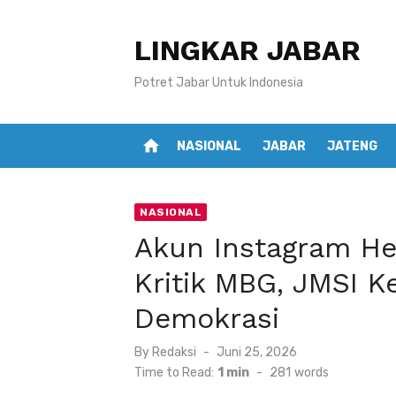
Skip
to
LINGKAR JABAR
content
Potret Jabar Untuk Indonesia
home
NASIONAL
JABAR
JATENG
NASIONAL
Akun Instagram Hen
Kritik MBG, JMSI
Demokrasi
Posted
By
Redaksi
Juni 25, 2026
on
Time to Read:
1 min
-
281
words