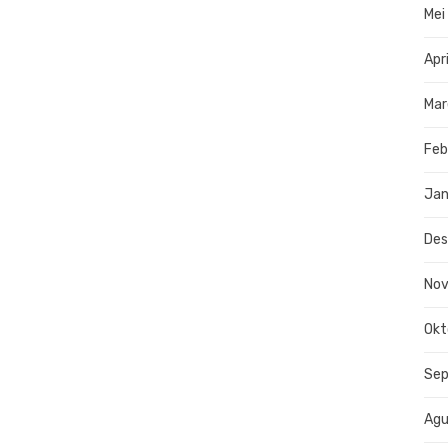
Mei
Apr
Mar
Feb
Jan
De
No
Okt
Se
Agu