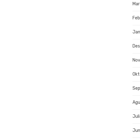
Mar
Feb
Jan
De
No
Okt
Se
Agu
Jul
Jun