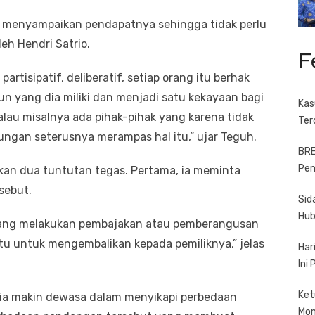
ak menyampaikan pendapatnya sehingga tidak perlu
h Hendri Satrio.
F
rtisipatif, deliberatif, setiap orang itu berhak
yang dia miliki dan menjadi satu kekayaan bagi
Kas
alau misalnya ada pihak-pihak yang karena tidak
Ter
ungan seterusnya merampas hal itu,” ujar Teguh.
BRE
Pem
kan dua tuntutan tegas. Pertama, ia meminta
sebut.
Sid
Hub
 yang melakukan pembajakan atau pemberangusan
itu untuk mengembalikan kepada pemiliknya,” jelas
Har
Ini
Ket
sia makin dewasa dalam menyikapi perbedaan
Mo