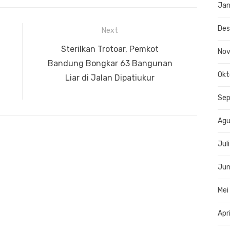
Jan
De
Next
Next
Sterilkan Trotoar, Pemkot
No
post:
Bandung Bongkar 63 Bangunan
Okt
Liar di Jalan Dipatiukur
Se
Agu
Jul
Jun
Mei
Apr