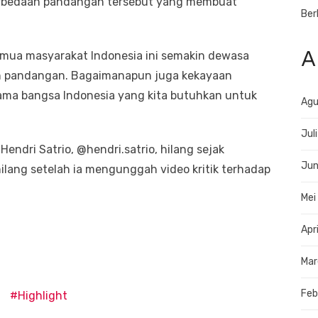
erbedaan pandangan tersebut yang membuat
Ber
A
emua masyarakat Indonesia ini semakin dewasa
n pandangan. Bagaimanapun juga kekayaan
tama bangsa Indonesia yang kita butuhkan untuk
Agu
Jul
endri Satrio, @hendri.satrio, hilang sejak
Jun
ilang setelah ia mengunggah video kritik terhadap
Mei
Apr
Mar
Feb
Highlight