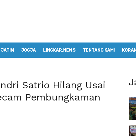
JATIM
JOGJA
LINGKAR.NEWS
TENTANG KAMI
KORAN
J
dri Satrio Hilang Usai
 Kecam Pembungkaman