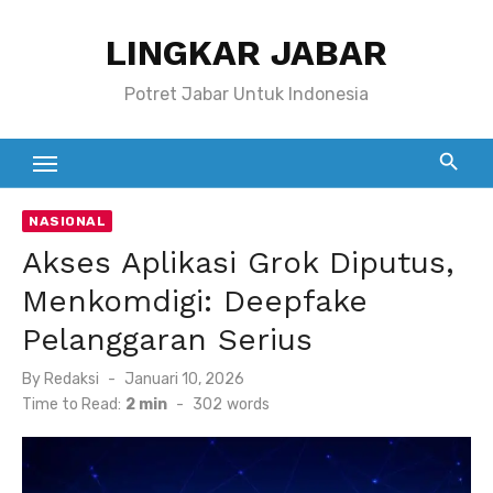
Skip
LINGKAR JABAR
to
content
Potret Jabar Untuk Indonesia
NASIONAL
Akses Aplikasi Grok Diputus,
Menkomdigi: Deepfake
Pelanggaran Serius
Posted
By
Redaksi
Januari 10, 2026
on
Time to Read:
2 min
-
302
words