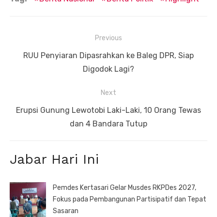
Navigasi
Previous
pos
Previous
RUU Penyiaran Dipasrahkan ke Baleg DPR, Siap
post:
Digodok Lagi?
Next
Next
Erupsi Gunung Lewotobi Laki-Laki, 10 Orang Tewas
post:
dan 4 Bandara Tutup
Jabar Hari Ini
Pemdes Kertasari Gelar Musdes RKPDes 2027,
Fokus pada Pembangunan Partisipatif dan Tepat
Sasaran