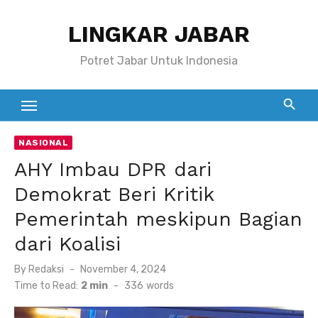
Skip
LINGKAR JABAR
to
content
Potret Jabar Untuk Indonesia
NASIONAL
AHY Imbau DPR dari
Demokrat Beri Kritik
Pemerintah meskipun Bagian
dari Koalisi
Posted
By
Redaksi
November 4, 2024
on
Time to Read:
2 min
-
336
words