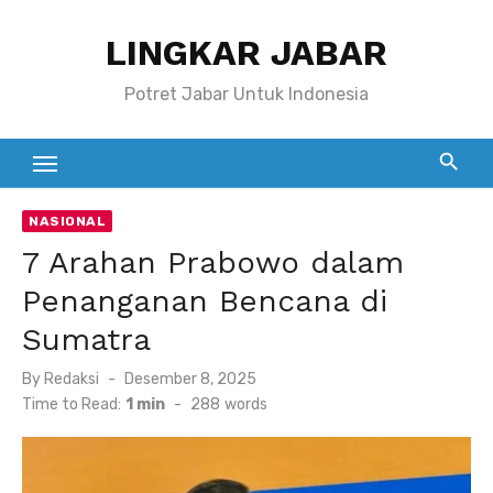
Skip
LINGKAR JABAR
to
content
Potret Jabar Untuk Indonesia
NASIONAL
7 Arahan Prabowo dalam
Penanganan Bencana di
Sumatra
Posted
By
Redaksi
Desember 8, 2025
on
Time to Read:
1 min
-
288
words