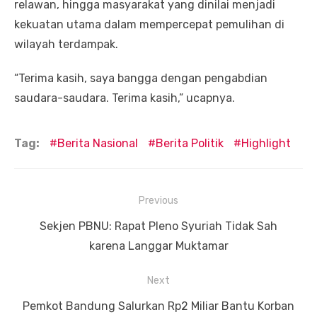
relawan, hingga masyarakat yang dinilai menjadi
kekuatan utama dalam mempercepat pemulihan di
wilayah terdampak.
“Terima kasih, saya bangga dengan pengabdian
saudara-saudara. Terima kasih,” ucapnya.
Tag:
Berita Nasional
Berita Politik
Highlight
Navigasi
Previous
pos
Previous
Sekjen PBNU: Rapat Pleno Syuriah Tidak Sah
post:
karena Langgar Muktamar
Next
Next
Pemkot Bandung Salurkan Rp2 Miliar Bantu Korban