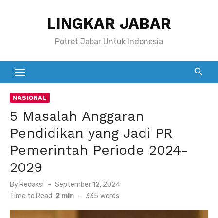
Skip
LINGKAR JABAR
to
content
Potret Jabar Untuk Indonesia
NASIONAL
5 Masalah Anggaran
Pendidikan yang Jadi PR
Pemerintah Periode 2024-
2029
Posted
By
Redaksi
September 12, 2024
on
Time to Read:
2 min
-
335
words