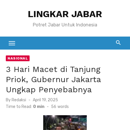
Skip
LINGKAR JABAR
to
content
Potret Jabar Untuk Indonesia
NASIONAL
3 Hari Macet di Tanjung
Priok, Gubernur Jakarta
Ungkap Penyebabnya
Posted
By
Redaksi
April 19, 2025
on
Time to Read:
0 min
-
56
words