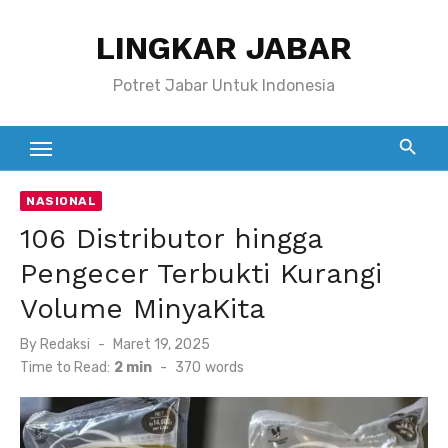
Skip
LINGKAR JABAR
to
content
Potret Jabar Untuk Indonesia
NASIONAL
106 Distributor hingga
Pengecer Terbukti Kurangi
Volume MinyaKita
Posted
By
Redaksi
Maret 19, 2025
on
Time to Read:
2 min
-
370
words