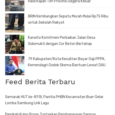
Hasil Kajian Tim Provinsi Segera Keluar
BRIN Kembangkan Sepatu Murah Mulai Rp75 Ribu
untuk Sekolah Rakyat
Karwito Komitmen Perbaikan Jalan Desa
Sidomukti dengan Cor Beton Bertahap
79 Kabupaten/Kota Kesulitan Bayar Gaji PPPK,
Kemendagri Godok Skema Bantuan Lewat DAU
Feed Berita Terbaru
Semarak HUT ke-81 RI, Panitia PHBN Kecamatan Buer Gelar
Lomba Sambung Lirik Lagu
Pemkab Kulon Progo Tuntaskan Pembangunan Sarpras