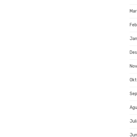
Mar
Feb
Jan
De
No
Okt
Se
Agu
Jul
Jun