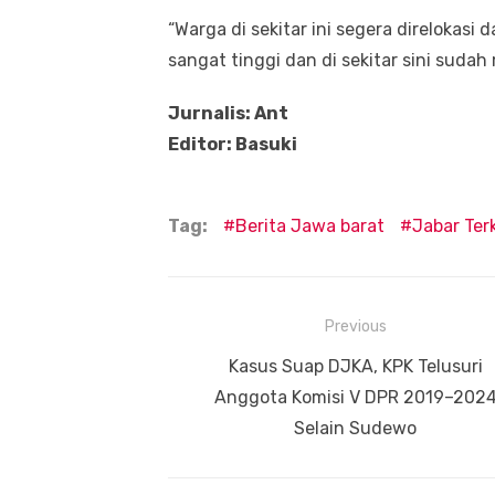
“Warga di sekitar ini segera direlokasi 
sangat tinggi dan di sekitar sini suda
Jurnalis: Ant
Editor: Basuki
Tag:
Berita Jawa barat
Jabar Terk
Navigasi
Previous
pos
Previous
Kasus Suap DJKA, KPK Telusuri
post:
Anggota Komisi V DPR 2019–202
Selain Sudewo