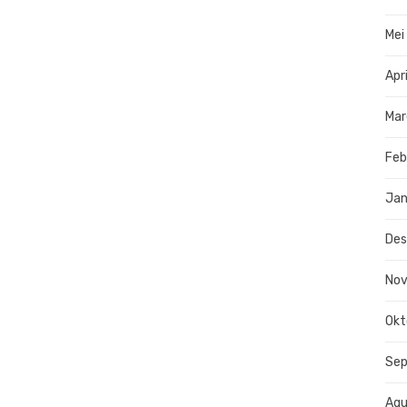
Mei
Apr
Mar
Feb
Jan
De
No
Okt
Se
Agu