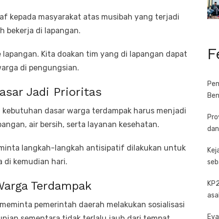
f kepada masyarakat atas musibah yang terjadi
 bekerja di lapangan.
F
 lapangan. Kita doakan tim yang di lapangan dapat
warga di pengungsian.
Pem
ar Jadi Prioritas
Ben
kebutuhan dasar warga terdampak harus menjadi
Pro
pangan, air bersih, serta layanan kesehatan.
dan
minta langkah-langkah antisipatif dilakukan untuk
Kej
di kemudian hari.
seb
Warga Terdampak
KP2
asa
s meminta pemerintah daerah melakukan sosialisasi
Eva
nian sementara tidak terlalu jauh dari tempat