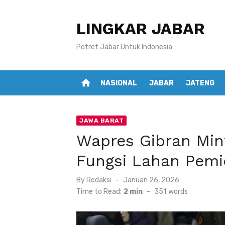
Skip
to
LINGKAR JABAR
content
Potret Jabar Untuk Indonesia
home
NASIONAL
JABAR
JATENG
JAWA BARAT
Wapres Gibran Min
Fungsi Lahan Pemi
Posted
By
Redaksi
Januari 26, 2026
on
Time to Read:
2 min
-
351
words