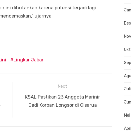
dan ini dihutankan karena potensi terjadi lagi
Jan
h mencemaskan,” ujarnya.
De
No
Okt
ini
Lingkar Jabar
Se
Agu
Next
Jul
Next
KSAL Pastikan 23 Anggota Marinir
Jun
post:
4
Jadi Korban Longsor di Cisarua
Mei
Apr