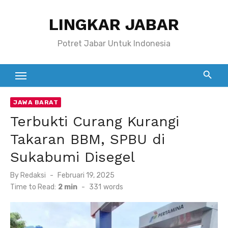
Skip
LINGKAR JABAR
to
content
Potret Jabar Untuk Indonesia
JAWA BARAT
Terbukti Curang Kurangi
Takaran BBM, SPBU di
Sukabumi Disegel
Posted
By
Redaksi
Februari 19, 2025
on
Time to Read:
2 min
-
331
words