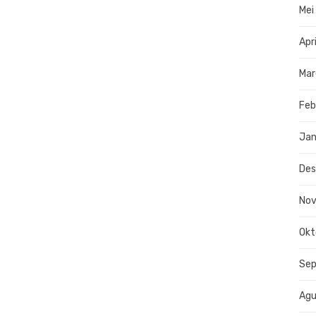
Mei
Apr
Mar
Feb
Jan
De
No
Okt
Se
Agu