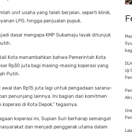
lah unit usaha yang telah berjalan, seperti klinik,
F
layanan LPG, hingga penjualan pupuk.
jadi dasar mengapa KMP Sukamaju layak ditunjuk
Mas
utih.
Syu
bag
 Wali Kota menambahkan bahwa Pemerintah Kota
DLH
sar Rp30 juta bagi masing-masing koperasi yang
Uji
ah Putih.
Pe
l awal dan Rp15 juta lagi untuk pengadaan sarana-
Pen
pan penunjang lainnya. Ini bagian dari komitmen
Ali
operasi di Kota Depok,” tegasnya.
Une
Per
gaan koperasi ini, Supian Suri berharap semangat
 masyarakat dan menjadi penggerak utama dalam
Lal