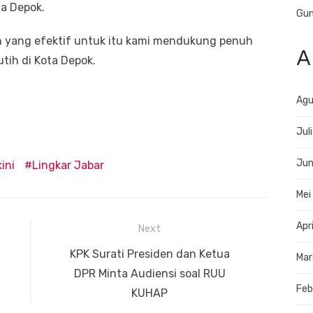
a Depok.
Gun
h yang efektif untuk itu kami mendukung penuh
A
tih di Kota Depok.
Agu
Jul
Jun
ini
Lingkar Jabar
Mei
Apr
Next
Next
KPK Surati Presiden dan Ketua
Mar
post:
DPR Minta Audiensi soal RUU
Feb
KUHAP