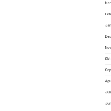
Mar
Feb
Jan
De
No
Okt
Se
Agu
Jul
Jun