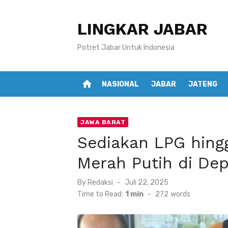
Skip
to
LINGKAR JABAR
content
Potret Jabar Untuk Indonesia
home
NASIONAL
JABAR
JATENG
JAWA BARAT
Sediakan LPG hing
Merah Putih di De
Posted
By
Redaksi
Juli 22, 2025
on
Time to Read:
1 min
-
272
words