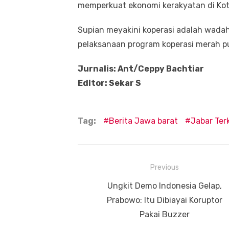
memperkuat ekonomi kerakyatan di Kot
Supian meyakini koperasi adalah wada
pelaksanaan program koperasi merah pu
Jurnalis: Ant/Ceppy Bachtiar
Editor: Sekar S
Tag:
Berita Jawa barat
Jabar Terk
Navigasi
Previous
pos
Previous
Ungkit Demo Indonesia Gelap,
post:
Prabowo: Itu Dibiayai Koruptor
Pakai Buzzer