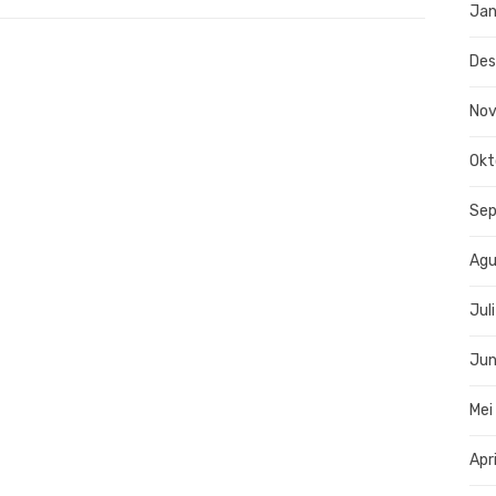
Jan
De
No
Okt
Se
Agu
Jul
Jun
Mei
Apr