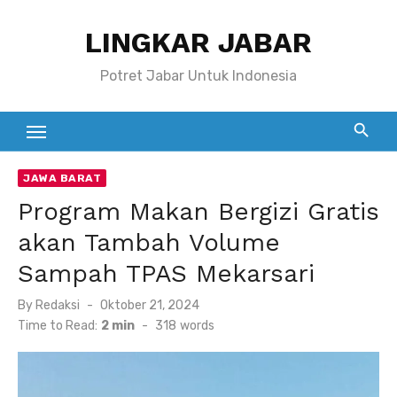
Skip
LINGKAR JABAR
to
content
Potret Jabar Untuk Indonesia
JAWA BARAT
Program Makan Bergizi Gratis
akan Tambah Volume
Sampah TPAS Mekarsari
Posted
By
Redaksi
Oktober 21, 2024
on
Time to Read:
2 min
-
318
words