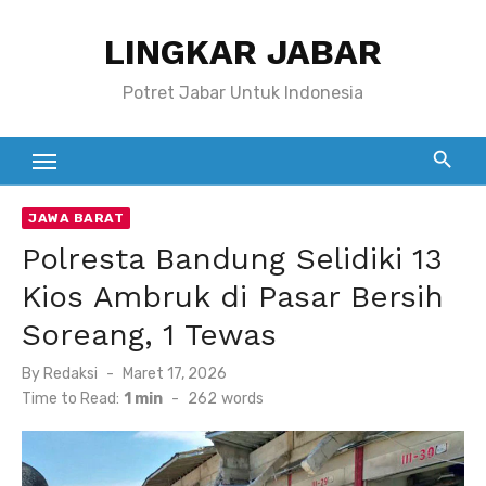
Skip
LINGKAR JABAR
to
content
Potret Jabar Untuk Indonesia
JAWA BARAT
Polresta Bandung Selidiki 13
Kios Ambruk di Pasar Bersih
Soreang, 1 Tewas
Posted
By
Redaksi
Maret 17, 2026
on
Time to Read:
1 min
-
262
words