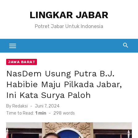
Skip
LINGKAR JABAR
to
content
Potret Jabar Untuk Indonesia
JAWA BARAT
NasDem Usung Putra B.J.
Habibie Maju Pilkada Jabar,
Ini Kata Surya Paloh
Posted
By
Redaksi
Juni 7, 2024
on
Time to Read:
1 min
-
298
words