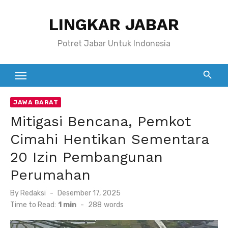
Skip
LINGKAR JABAR
to
content
Potret Jabar Untuk Indonesia
JAWA BARAT
Mitigasi Bencana, Pemkot
Cimahi Hentikan Sementara
20 Izin Pembangunan
Perumahan
Posted
By
Redaksi
Desember 17, 2025
on
Time to Read:
1 min
-
288
words