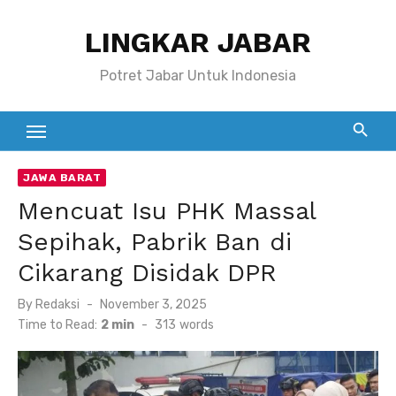
Skip
LINGKAR JABAR
to
content
Potret Jabar Untuk Indonesia
JAWA BARAT
Mencuat Isu PHK Massal
Sepihak, Pabrik Ban di
Cikarang Disidak DPR
Posted
By
Redaksi
November 3, 2025
on
Time to Read:
2 min
-
313
words