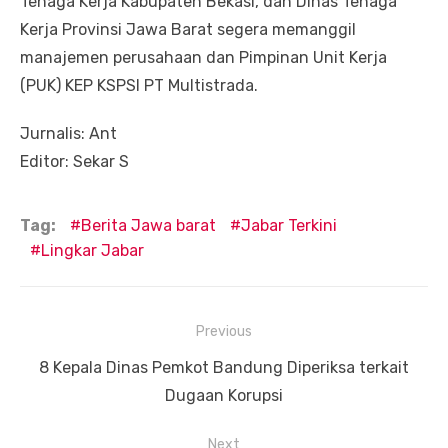
Tenaga Kerja Kabupaten Bekasi, dan Dinas Tenaga
Kerja Provinsi Jawa Barat segera memanggil
manajemen perusahaan dan Pimpinan Unit Kerja
(PUK) KEP KSPSI PT Multistrada.
Jurnalis: Ant
Editor: Sekar S
Tag:
Berita Jawa barat
Jabar Terkini
Lingkar Jabar
Navigasi
Previous
pos
Previous
8 Kepala Dinas Pemkot Bandung Diperiksa terkait
post:
Dugaan Korupsi
Next