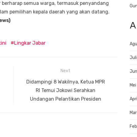
ar berharap semua warga, termasuk penyandang
Gun
 dalam pemilihan kepala daerah yang akan datang.
news)
A
ini
Lingkar Jabar
Agu
Jul
Next
Jun
Next
Didampingi 8 Wakilnya, Ketua MPR
Mei
post:
RI Temui Jokowi Serahkan
Undangan Pelantikan Presiden
Apr
Mar
Feb