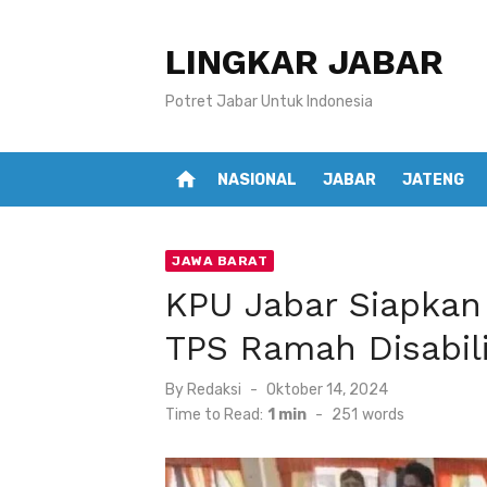
Skip
to
LINGKAR JABAR
content
Potret Jabar Untuk Indonesia
home
NASIONAL
JABAR
JATENG
JAWA BARAT
KPU Jabar Siapkan
TPS Ramah Disabil
Posted
By
Redaksi
Oktober 14, 2024
on
Time to Read:
1 min
-
251
words