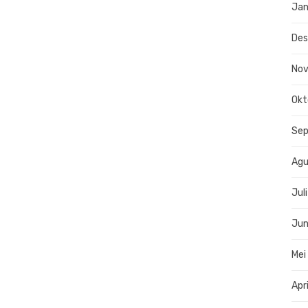
Jan
De
No
Okt
Se
Agu
Jul
Jun
Mei
Apr