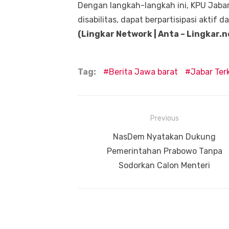
Dengan langkah-langkah ini, KPU Jab
disabilitas, dapat berpartisipasi aktif
(Lingkar Network | Anta – Lingkar.
Tag:
Berita Jawa barat
Jabar Terk
Navigasi
Previous
pos
Previous
NasDem Nyatakan Dukung
post:
Pemerintahan Prabowo Tanpa
Sodorkan Calon Menteri