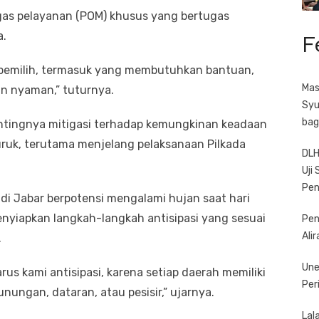
gas pelayanan (POM) khusus yang bertugas
a.
F
pemilih, termasuk yang membutuhkan bantuan,
Mas
n nyaman,” tuturnya.
Syu
bag
ntingnya mitigasi terhadap kemungkinan keadaan
uruk, terutama menjelang pelaksanaan Pilkada
DLH
Uji
Pe
 di Jabar berpotensi mengalami hujan saat hari
nyiapkan langkah-langkah antisipasi yang sesuai
Pen
Ali
.
Une
rus kami antisipasi, karena setiap daerah memiliki
Per
unungan, dataran, atau pesisir,” ujarnya.
Lal