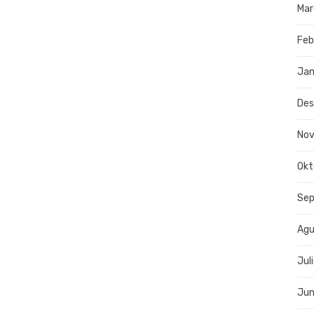
Mar
Feb
Jan
De
No
Okt
Se
Agu
Jul
Jun