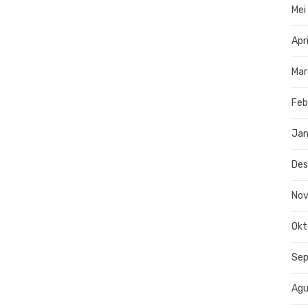
Mei
Apr
Mar
Feb
Jan
De
No
Okt
Se
Agu