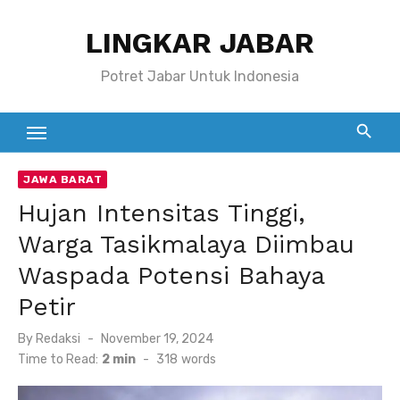
Skip
LINGKAR JABAR
to
content
Potret Jabar Untuk Indonesia
JAWA BARAT
Hujan Intensitas Tinggi,
Warga Tasikmalaya Diimbau
Waspada Potensi Bahaya
Petir
Posted
By
Redaksi
November 19, 2024
on
Time to Read:
2 min
-
318
words