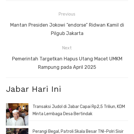
Navigasi
Previous
pos
Previous
Mantan Presiden Jokowi “endorse” Ridwan Kamil di
post:
Pilgub Jakarta
Next
Next
Pemerintah Targetkan Hapus Utang Macet UMKM
post:
Rampung pada April 2025
Jabar Hari Ini
Transaksi Judol di Jabar Capai Rp2,5 Triliun, KDM
Minta Lembaga Desa Bertindak
Perangi Begal, Patroli Skala Besar TNI-Polri Sisir