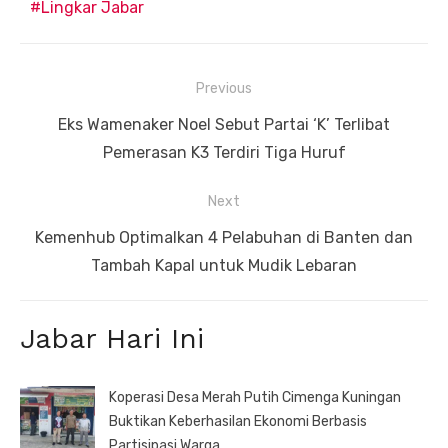
Lingkar Jabar
Navigasi
Previous
pos
Previous
Eks Wamenaker Noel Sebut Partai ‘K’ Terlibat
post:
Pemerasan K3 Terdiri Tiga Huruf
Next
Next
Kemenhub Optimalkan 4 Pelabuhan di Banten dan
post:
Tambah Kapal untuk Mudik Lebaran
Jabar Hari Ini
Koperasi Desa Merah Putih Cimenga Kuningan
Buktikan Keberhasilan Ekonomi Berbasis
Partisipasi Warga