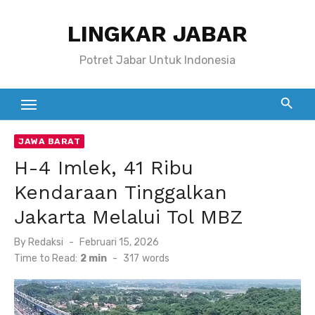
Skip
LINGKAR JABAR
to
content
Potret Jabar Untuk Indonesia
JAWA BARAT
H-4 Imlek, 41 Ribu
Kendaraan Tinggalkan
Jakarta Melalui Tol MBZ
Posted
By
Redaksi
Februari 15, 2026
on
Time to Read:
2 min
-
317
words