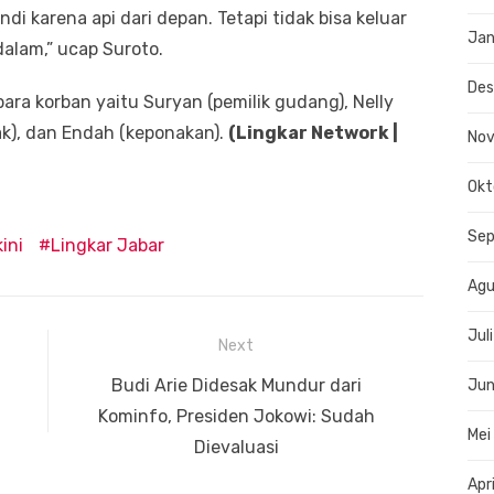
i karena api dari depan. Tetapi tidak bisa keluar
Jan
dalam,” ucap Suroto.
De
ra korban yaitu Suryan (pemilik gudang), Nelly
nak), dan Endah (keponakan).
(Lingkar Network |
No
Okt
Se
ini
Lingkar Jabar
Agu
Jul
Next
Next
Budi Arie Didesak Mundur dari
Jun
post:
Kominfo, Presiden Jokowi: Sudah
Mei
Dievaluasi
Apr