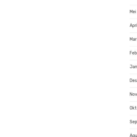
Mei
Apr
Mar
Feb
Jan
De
No
Okt
Se
Agu