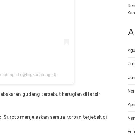
Reh
Ka
A
Agu
Jul
rjateng.id (@lingkarjateng.id)
Jun
Mei
ebakaran gudang tersebut kerugian ditaksir
Apr
ol Suroto menjelaskan semua korban terjebak di
Mar
Feb