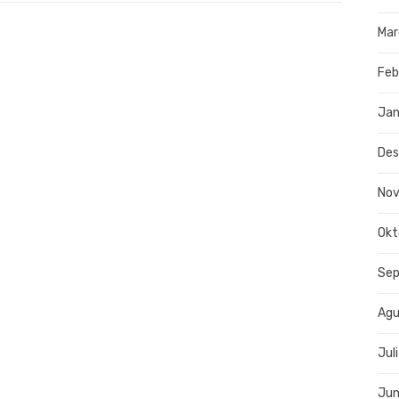
Mar
Feb
Jan
De
No
Okt
Se
Agu
Jul
Jun