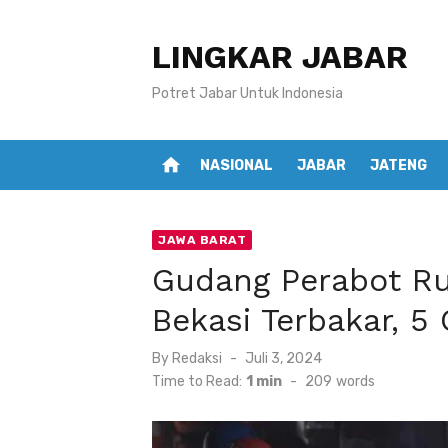
Skip
to
LINGKAR JABAR
content
Potret Jabar Untuk Indonesia
home
NASIONAL
JABAR
JATENG
JAWA BARAT
Gudang Perabot Ru
Bekasi Terbakar, 5
Posted
By
Redaksi
Juli 3, 2024
on
Time to Read:
1 min
-
209
words