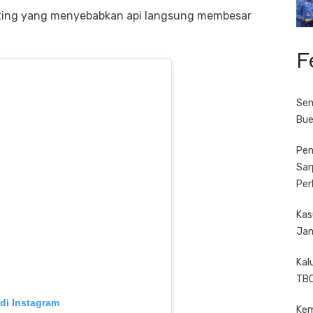
ting yang menyebabkan api langsung membesar
F
Sem
Bue
Pem
Sar
Per
Kas
Jam
Kal
TBC
 di Instagram
Kem