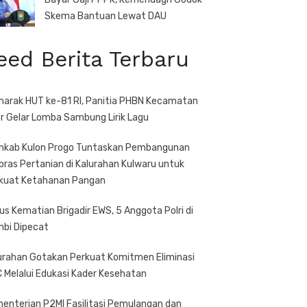
Skema Bantuan Lewat DAU
eed Berita Terbaru
arak HUT ke-81 RI, Panitia PHBN Kecamatan
r Gelar Lomba Sambung Lirik Lagu
kab Kulon Progo Tuntaskan Pembangunan
pras Pertanian di Kalurahan Kulwaru untuk
kuat Ketahanan Pangan
us Kematian Brigadir EWS, 5 Anggota Polri di
bi Dipecat
urahan Gotakan Perkuat Komitmen Eliminasi
 Melalui Edukasi Kader Kesehatan
enterian P2MI Fasilitasi Pemulangan dan