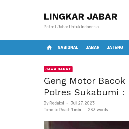
Skip
to
LINGKAR JABAR
content
Potret Jabar Untuk Indonesia
home
NASIONAL
JABAR
JATENG
JAWA BARAT
Geng Motor Bacok 
Polres Sukabumi :
Posted
By
Redaksi
Juli 27, 2023
on
Time to Read:
1 min
-
233
words