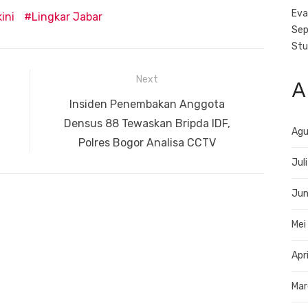
Eva
ini
Lingkar Jabar
Sep
Stu
Next
A
Next
Insiden Penembakan Anggota
post:
Densus 88 Tewaskan Bripda IDF,
Agu
Polres Bogor Analisa CCTV
Jul
Jun
Mei
Apr
Mar