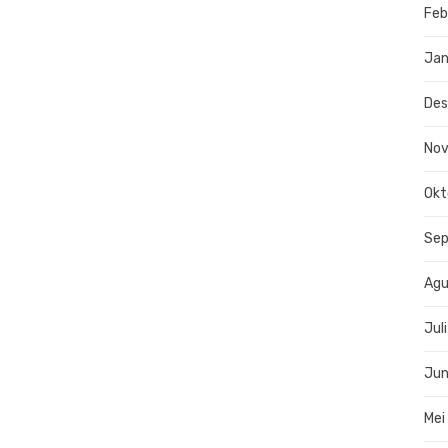
Feb
Jan
De
No
Okt
Se
Agu
Jul
Jun
Mei