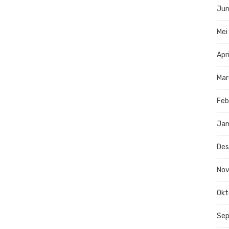
Jun
Mei
Apr
Mar
Feb
Jan
De
No
Okt
Se