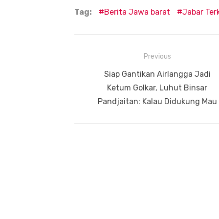
Tag:
Berita Jawa barat
Jabar Terk
Navigasi
Previous
pos
Previous
Siap Gantikan Airlangga Jadi
post:
Ketum Golkar, Luhut Binsar
Pandjaitan: Kalau Didukung Mau