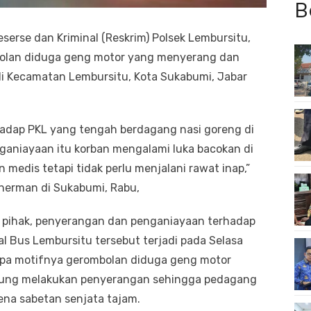
B
eserse dan Kriminal (Reskrim) Polsek Lembursitu,
olan diduga geng motor yang menyerang dan
di Kecamatan Lembursitu, Kota Sukabumi, Jabar
hadap PKL yang tengah berdagang nasi goreng di
nganiayaan itu korban mengalami luka bacokan di
medis tetapi tidak perlu menjalani rawat inap,”
herman di Sukabumi, Rabu,
h pihak, penyerangan dan penganiayaan terhadap
l Bus Lembursitu tersebut terjadi pada Selasa
 apa motifnya gerombolan diduga geng motor
ung melakukan penyerangan sehingga pedagang
ena sabetan senjata tajam.