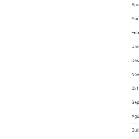
Apr
Mar
Feb
Jan
De
No
Okt
Se
Agu
Jul